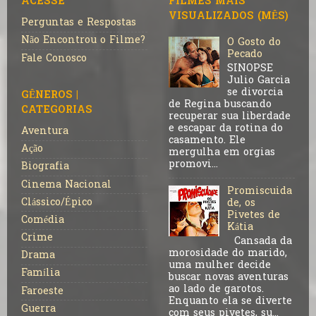
ACESSE
FILMES MAIS
VISUALIZADOS (MÊS)
Perguntas e Respostas
Não Encontrou o Filme?
O Gosto do
Pecado
Fale Conosco
SINOPSE
Julio Garcia
se divorcia
GÊNEROS |
de Regina buscando
CATEGORIAS
recuperar sua liberdade
e escapar da rotina do
Aventura
casamento. Ele
Ação
mergulha em orgias
promovi...
Biografia
Cinema Nacional
Promiscuida
Clássico/Épico
de, os
Pivetes de
Comédia
Kátia
Crime
Cansada da
morosidade do marido,
Drama
uma mulher decide
Família
buscar novas aventuras
ao lado de garotos.
Faroeste
Enquanto ela se diverte
Guerra
com seus pivetes, su...