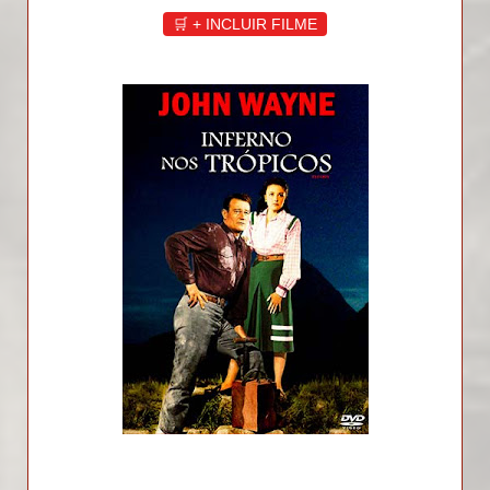
🛒 + INCLUIR FILME