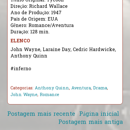
Título Original: Tycoon
Direção: Richard Wallace
Ano de Produção: 1947
País de Origem: EUA
Gênero: Romance/Aventura
Duração: 128 min.
ELENCO
John Wayne, Laraine Day, Cedric Hardwicke,
Anthony Quinn
#inferno
Categorias:
Anthony Quinn
,
Aventura
,
Drama
,
John Wayne
,
Romance
Postagem mais recente
Página inicial
Postagem mais antiga