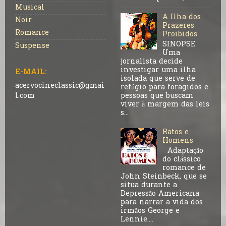
Musical
A Ilha dos
Noir
Prazeres
Romance
Proibidos
SINOPSE
Suspense
Uma
jornalista decide
investigar uma ilha
E-MAIL:
isolada que serve de
acervocineclassic@gmai
refúgio para foragidos e
pessoas que buscam
l.com
viver à margem das leis
s...
Ratos e
Homens
Adaptação
do clássico
romance de
John Steinbeck, que se
situa durante a
Depressão Americana
para narrar a vida dos
irmãos George e
Lennie....