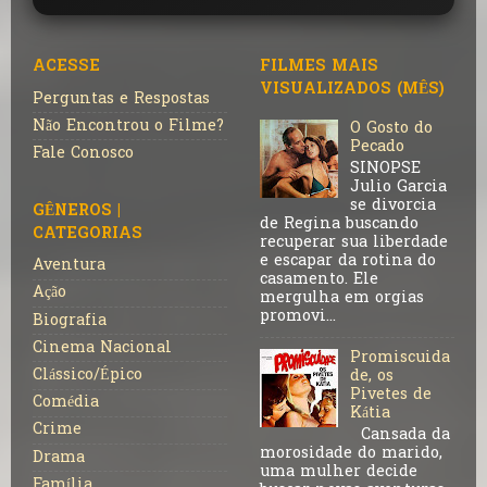
ACESSE
FILMES MAIS
VISUALIZADOS (MÊS)
Perguntas e Respostas
Não Encontrou o Filme?
O Gosto do
Pecado
Fale Conosco
SINOPSE
Julio Garcia
se divorcia
GÊNEROS |
de Regina buscando
CATEGORIAS
recuperar sua liberdade
e escapar da rotina do
Aventura
casamento. Ele
Ação
mergulha em orgias
promovi...
Biografia
Cinema Nacional
Promiscuida
Clássico/Épico
de, os
Pivetes de
Comédia
Kátia
Crime
Cansada da
morosidade do marido,
Drama
uma mulher decide
Família