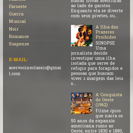
buscar novas aventuras
ao lado de garotos.
Faroeste
Enquanto ela se diverte
Guerra
com seus pivetes, su...
Musical
A Ilha dos
Noir
Prazeres
Romance
Proibidos
SINOPSE
Suspense
Uma
jornalista decide
investigar uma ilha
E-MAIL:
isolada que serve de
acervocineclassic@gmai
refúgio para foragidos e
pessoas que buscam
l.com
viver à margem das leis
s...
A Conquista
do Oeste
(1962)
Filme épico
que narra os
50 anos da expansão
americana rumo ao
Oeste, entre 1830 e 1880,