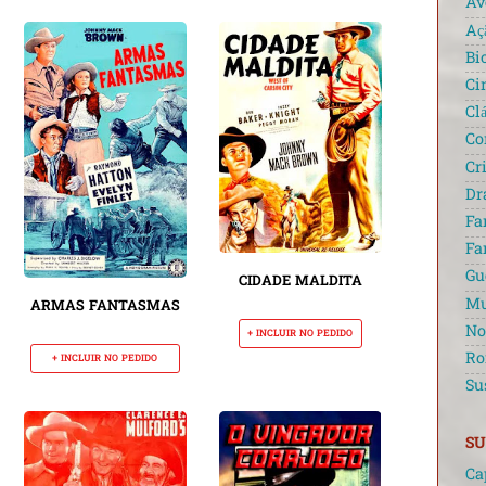
Av
Aç
Bi
Ci
Cl
Co
Cr
Dr
Fa
Fa
Gu
CIDADE MALDITA
Mu
ARMAS FANTASMAS
No
+ INCLUIR NO PEDIDO
Ro
+ INCLUIR NO PEDIDO
Su
SU
Ca