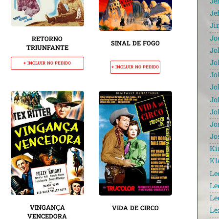
Je
Je
Ji
Jo
RETORNO
SINAL DE FOGO
TRIUNFANTE
Jo
Jo
+ INCLUIR NO PEDIDO
+ INCLUIR NO PEDIDO
Jo
Jo
Jo
Jo
Jo
Jo
Ki
Kl
Le
Le
Le
VINGANÇA
VIDA DE CIRCO
Le
VENCEDORA