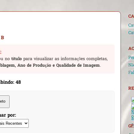
CA
Ca
Ca
 B
AC
:
Pe
u no
título
para visualizar as informações completas,
Nã
Dublagem, Ano de Produção e Qualidade de Imagem
.
Fa
ibindo: 48
RE
leto
ar por:
GÊ