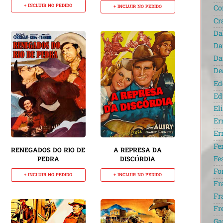
+ INCLUIR NO PEDIDO
+ INCLUIR NO PEDIDO
Co
Cr
Da
Da
Da
De
Ed
Ed
El
Er
Er
Fe
RENEGADOS DO RIO DE
A REPRESA DA
Fe
PEDRA
DISCÓRDIA
Fo
+ INCLUIR NO PEDIDO
+ INCLUIR NO PEDIDO
Fr
Fr
Fr
Ga