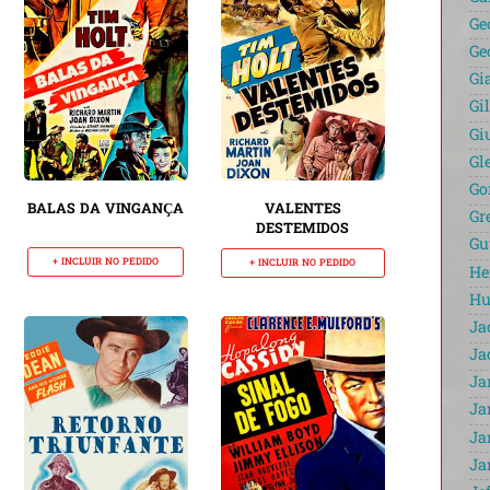
Ge
Ge
Gi
Gi
Gi
Gl
Go
BALAS DA VINGANÇA
VALENTES
Gr
DESTEMIDOS
Gu
+ INCLUIR NO PEDIDO
+ INCLUIR NO PEDIDO
He
Hu
Ja
Ja
Ja
Ja
Ja
Ja