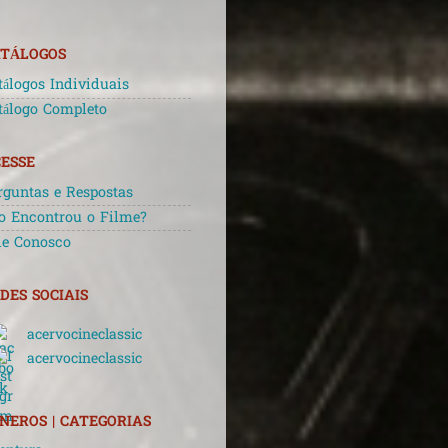
TÁLOGOS
tálogos Individuais
tálogo Completo
ESSE
rguntas e Respostas
o Encontrou o Filme?
le Conosco
DES SOCIAIS
acervocineclassic
acervocineclassic
NEROS | CATEGORIAS