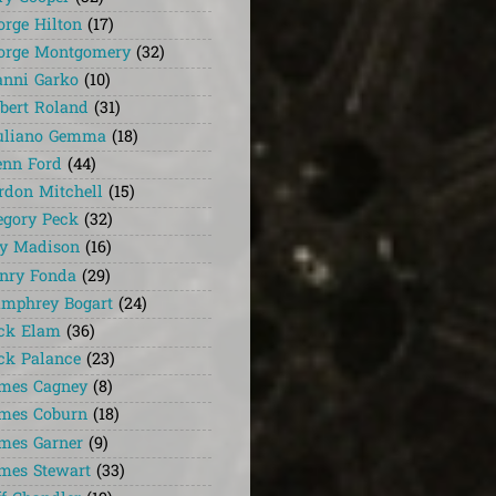
orge Hilton
(17)
orge Montgomery
(32)
anni Garko
(10)
lbert Roland
(31)
uliano Gemma
(18)
enn Ford
(44)
rdon Mitchell
(15)
egory Peck
(32)
y Madison
(16)
nry Fonda
(29)
mphrey Bogart
(24)
ck Elam
(36)
ck Palance
(23)
mes Cagney
(8)
mes Coburn
(18)
mes Garner
(9)
mes Stewart
(33)