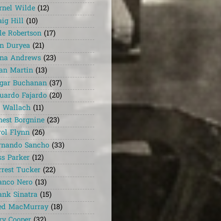
rnel Wilde
(12)
aig Hill
(10)
le Robertson
(17)
n Duryea
(21)
na Andrews
(23)
an Martin
(13)
gar Buchanan
(37)
uardo Fajardo
(20)
i Wallach
(11)
nest Borgnine
(23)
rol Flynn
(26)
rnando Sancho
(33)
ss Parker
(12)
rrest Tucker
(22)
anco Nero
(13)
ank Sinatra
(15)
ed MacMurray
(18)
ry Cooper
(32)