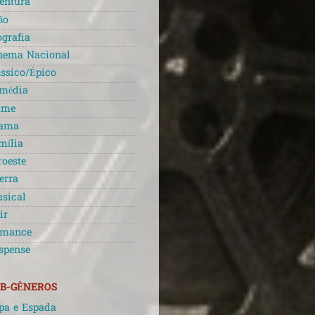
entura
ão
ografia
nema Nacional
ássico/Épico
média
ime
ama
mília
roeste
erra
sical
ir
mance
spense
B-GÊNEROS
pa e Espada