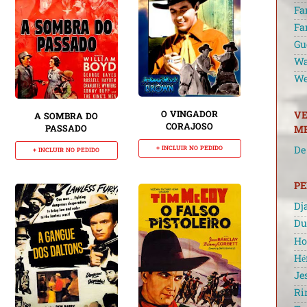
Fa
Fa
Gu
Wa
We
O VINGADOR
VE
A SOMBRA DO
CORAJOSO
PASSADO
ME
+ INCLUIR NO PEDIDO
De
+ INCLUIR NO PEDIDO
P
Dj
Du
Ho
Hé
Je
Ri