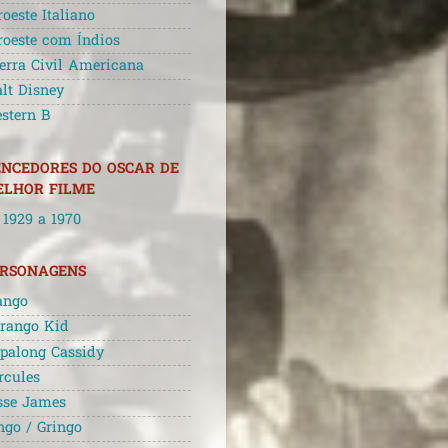
roeste Italiano
roeste com Índios
erra Civil Americana
lt Disney
stern B
NCEDORES DO OSCAR DE
LHOR FILME
 1929 a 1970
ERSONAGENS
ango
rango Kid
palong Cassidy
rcules
sse James
ngo / Gringo