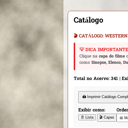
Catálogo
🎬 CATÁLOGO: WESTERN
💡 DICA IMPORTANTE
Clique na
capa do filme
o
como
Sinopse, Elenco, 
Total no Acervo: 341 | Ex
🖨️ Imprimir Catálogo Comp
Orden
Exibir como:
📄 Lista
🎬 Capas