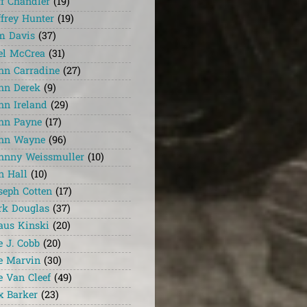
ff Chandler
(19)
ffrey Hunter
(19)
m Davis
(37)
el McCrea
(31)
hn Carradine
(27)
hn Derek
(9)
hn Ireland
(29)
hn Payne
(17)
hn Wayne
(96)
hnny Weissmuller
(10)
n Hall
(10)
seph Cotten
(17)
rk Douglas
(37)
aus Kinski
(20)
e J. Cobb
(20)
e Marvin
(30)
e Van Cleef
(49)
x Barker
(23)