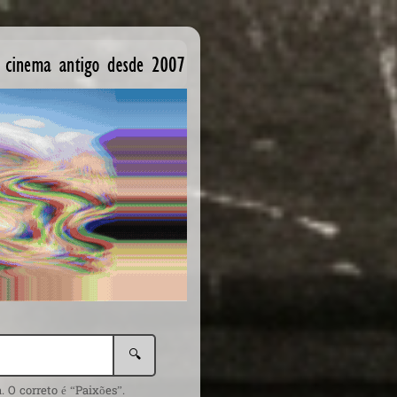
🔍
 O correto é “Paixões”.