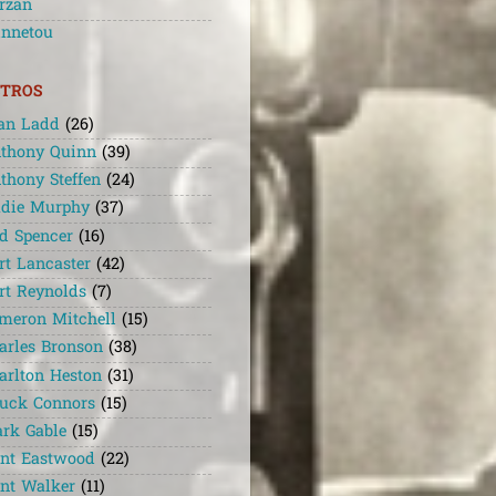
rzan
nnetou
TROS
an Ladd
(26)
thony Quinn
(39)
thony Steffen
(24)
die Murphy
(37)
d Spencer
(16)
rt Lancaster
(42)
rt Reynolds
(7)
meron Mitchell
(15)
arles Bronson
(38)
arlton Heston
(31)
uck Connors
(15)
ark Gable
(15)
int Eastwood
(22)
int Walker
(11)