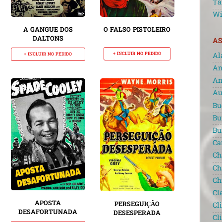
Ta
Wi
A GANGUE DOS
O FALSO PISTOLEIRO
DALTONS
AS
+ INCLUIR NO PEDIDO
+ INCLUIR NO PEDIDO
Al
An
An
Au
Bu
Bu
Bu
Ca
Ch
Ch
Ch
Cl
APOSTA
PERSEGUIÇÃO
Cl
DESAFORTUNADA
DESESPERADA
Cl