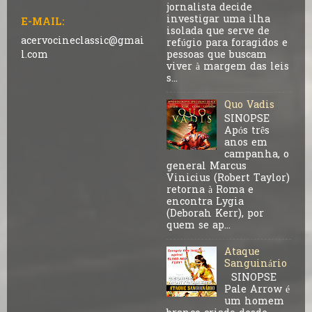
jornalista decide
investigar uma ilha
E-MAIL:
isolada que serve de
acervocineclassic@gmai
refúgio para foragidos e
pessoas que buscam
l.com
viver à margem das leis
s...
Quo Vadis
SINOPSE
Após três
anos em
campanha, o
general Marcus
Vinicius (Robert Taylor)
retorna à Roma e
encontra Lygia
(Deborah Kerr), por
quem se ap...
Ataque
Sanguinário
SINOPSE
Pale Arrow é
um homem