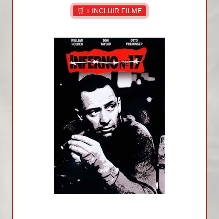
🛒 + INCLUIR FILME