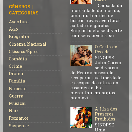
Kátia
Cansada da
GÊNEROS |
morosidade do marido,
CATEGORIAS
uma mulher decide
buscar novas aventuras
Aventura
ao lado de garotos.
Ação
Enquanto ela se diverte
com seus pivetes, su...
Biografia
Cinema Nacional
O Gosto do
Clássico/Épico
Pecado
SINOPSE
Comédia
Julio Garcia
Crime
se divorcia
de Regina buscando
Drama
recuperar sua liberdade
Família
e escapar da rotina do
casamento. Ele
Faroeste
mergulha em orgias
Guerra
promovi...
Musical
A Ilha dos
Noir
Prazeres
Romance
Proibidos
SINOPSE
Suspense
Uma