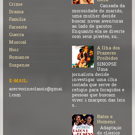
Kátia
Crime
Cansada da
morosidade do marido,
Drama
uma mulher decide
Família
buscar novas aventuras
ao lado de garotos.
Faroeste
Enquanto ela se diverte
Guerra
com seus pivetes, su...
Musical
A Ilha dos
Noir
Prazeres
Romance
Proibidos
SINOPSE
Suspense
Uma
jornalista decide
investigar uma ilha
E-MAIL:
isolada que serve de
acervocineclassic@gmai
refúgio para foragidos e
pessoas que buscam
l.com
viver à margem das leis
s...
Ratos e
Homens
Adaptação
do clássico