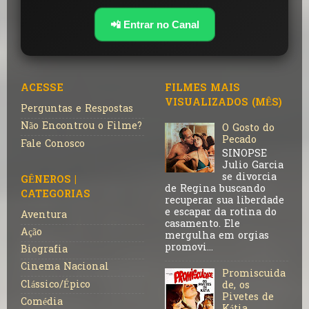
📲 Entrar no Canal
ACESSE
FILMES MAIS
VISUALIZADOS (MÊS)
Perguntas e Respostas
Não Encontrou o Filme?
O Gosto do
Pecado
Fale Conosco
SINOPSE
Julio Garcia
se divorcia
GÊNEROS |
de Regina buscando
CATEGORIAS
recuperar sua liberdade
e escapar da rotina do
Aventura
casamento. Ele
Ação
mergulha em orgias
promovi...
Biografia
Cinema Nacional
Promiscuida
Clássico/Épico
de, os
Pivetes de
Comédia