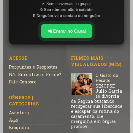
✔ Sem conversas ou grupos
🔒
Seu número não é exibido
🔒
Ninguém vê o contato de ninguém
📲 Entrar no Canal
ACESSE
FILMES MAIS
VISUALIZADOS (MÊS)
Perguntas e Respostas
Não Encontrou o Filme?
O Gosto do
Pecado
Fale Conosco
SINOPSE
Julio Garcia
se divorcia
GÊNEROS |
de Regina buscando
CATEGORIAS
recuperar sua liberdade
e escapar da rotina do
Aventura
casamento. Ele
Ação
mergulha em orgias
promovi...
Biografia