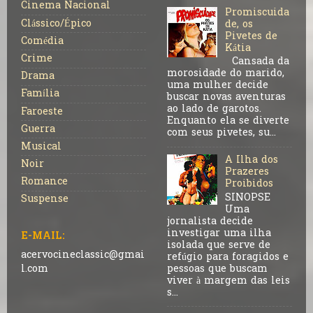
Cinema Nacional
Promiscuida
Clássico/Épico
de, os
Pivetes de
Comédia
Kátia
Crime
Cansada da
morosidade do marido,
Drama
uma mulher decide
Família
buscar novas aventuras
ao lado de garotos.
Faroeste
Enquanto ela se diverte
Guerra
com seus pivetes, su...
Musical
A Ilha dos
Noir
Prazeres
Romance
Proibidos
SINOPSE
Suspense
Uma
jornalista decide
investigar uma ilha
E-MAIL:
isolada que serve de
acervocineclassic@gmai
refúgio para foragidos e
pessoas que buscam
l.com
viver à margem das leis
s...