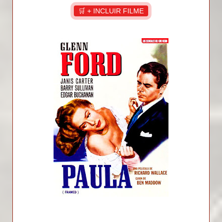
🛒 + INCLUIR FILME