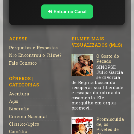
📲 Entrar no Canal
ACESSE
FILMES MAIS
VISUALIZADOS (MÊS)
Perguntas e Respostas
Não Encontrou o Filme?
O Gosto do
Pecado
Fale Conosco
SINOPSE
Julio Garcia
se divorcia
GÊNEROS |
de Regina buscando
CATEGORIAS
recuperar sua liberdade
e escapar da rotina do
Aventura
casamento. Ele
Ação
mergulha em orgias
promovi...
Biografia
Cinema Nacional
Promiscuida
Clássico/Épico
de, os
Pivetes de
Comédia