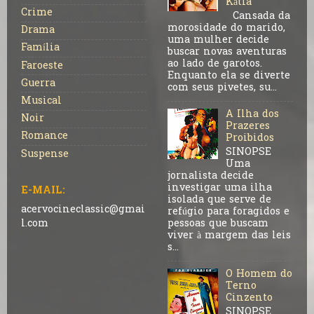
Kátia
Crime
Cansada da
morosidade do marido,
Drama
uma mulher decide
Família
buscar novas aventuras
ao lado de garotos.
Faroeste
Enquanto ela se diverte
Guerra
com seus pivetes, su...
Musical
A Ilha dos
Noir
Prazeres
Romance
Proibidos
SINOPSE
Suspense
Uma
jornalista decide
investigar uma ilha
E-MAIL:
isolada que serve de
acervocineclassic@gmai
refúgio para foragidos e
pessoas que buscam
l.com
viver à margem das leis
s...
O Homem do
Terno
Cinzento
SINOPSE