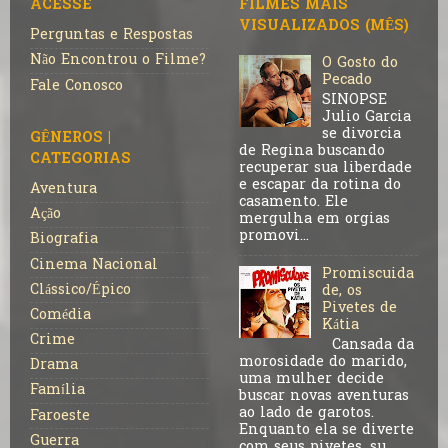
ACESSE
FILMES MAIS
VISUALIZADOS (MÊS)
Perguntas e Respostas
Não Encontrou o Filme?
O Gosto do
Pecado
Fale Conosco
SINOPSE
Julio Garcia
se divorcia
GÊNEROS |
de Regina buscando
CATEGORIAS
recuperar sua liberdade
e escapar da rotina do
Aventura
casamento. Ele
Ação
mergulha em orgias
promovi...
Biografia
Cinema Nacional
Promiscuida
Clássico/Épico
de, os
Pivetes de
Comédia
Kátia
Crime
Cansada da
morosidade do marido,
Drama
uma mulher decide
Família
buscar novas aventuras
ao lado de garotos.
Faroeste
Enquanto ela se diverte
Guerra
com seus pivetes, su...