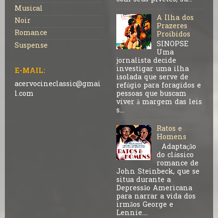
Musical
A Ilha dos
Noir
Prazeres
Romance
Proibidos
SINOPSE
Suspense
Uma
jornalista decide
investigar uma ilha
E-MAIL:
isolada que serve de
acervocineclassic@gmai
refúgio para foragidos e
pessoas que buscam
l.com
viver à margem das leis
s...
Ratos e
Homens
Adaptação
do clássico
romance de
John Steinbeck, que se
situa durante a
Depressão Americana
para narrar a vida dos
irmãos George e
Lennie....