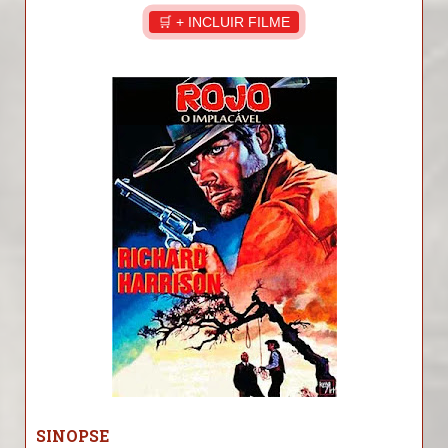
🛒 + INCLUIR FILME
SINOPSE