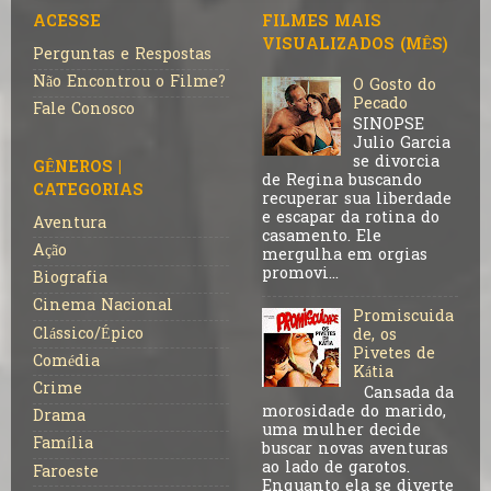
ACESSE
FILMES MAIS
VISUALIZADOS (MÊS)
Perguntas e Respostas
Não Encontrou o Filme?
O Gosto do
Pecado
Fale Conosco
SINOPSE
Julio Garcia
se divorcia
GÊNEROS |
de Regina buscando
CATEGORIAS
recuperar sua liberdade
e escapar da rotina do
Aventura
casamento. Ele
Ação
mergulha em orgias
promovi...
Biografia
Cinema Nacional
Promiscuida
Clássico/Épico
de, os
Pivetes de
Comédia
Kátia
Crime
Cansada da
morosidade do marido,
Drama
uma mulher decide
Família
buscar novas aventuras
ao lado de garotos.
Faroeste
Enquanto ela se diverte