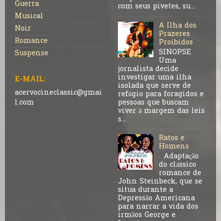
Guerra
com seus pivetes, su...
Musical
A Ilha dos
Noir
Prazeres
Romance
Proibidos
SINOPSE
Suspense
Uma
jornalista decide
investigar uma ilha
E-MAIL:
isolada que serve de
acervocineclassic@gmai
refúgio para foragidos e
pessoas que buscam
l.com
viver à margem das leis
s...
Ratos e
Homens
Adaptação
do clássico
romance de
John Steinbeck, que se
situa durante a
Depressão Americana
para narrar a vida dos
irmãos George e