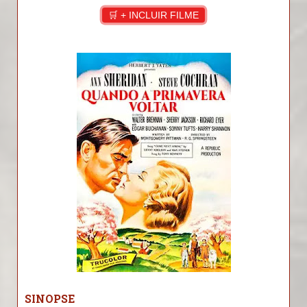
🛒 + INCLUIR FILME
SINOPSE