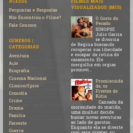
ACESSE
FILMES MAIS
VISUALIZADOS (MÊS)
Perguntas e Respostas
Não Encontrou o Filme?
O Gosto do
Pecado
Fale Conosco
SINOPSE
Julio Garcia
se divorcia
GÊNEROS |
de Regina buscando
CATEGORIAS
recuperar sua liberdade
e escapar da rotina do
Aventura
casamento. Ele
Ação
mergulha em orgias
promovi...
Biografia
Cinema Nacional
Promiscuida
Clássico/Épico
de, os
Pivetes de
Comédia
Kátia
Crime
Cansada da
morosidade do marido,
Drama
uma mulher decide
Família
buscar novas aventuras
ao lado de garotos.
Faroeste
Enquanto ela se diverte
Guerra
com seus pivetes, su...