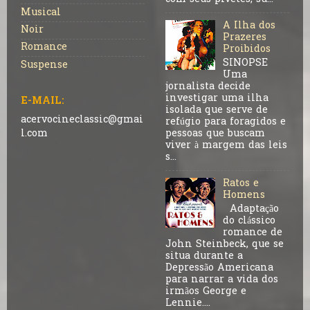
Musical
A Ilha dos
Noir
Prazeres
Romance
Proibidos
SINOPSE
Suspense
Uma
jornalista decide
investigar uma ilha
E-MAIL:
isolada que serve de
acervocineclassic@gmai
refúgio para foragidos e
pessoas que buscam
l.com
viver à margem das leis
s...
Ratos e
Homens
Adaptação
do clássico
romance de
John Steinbeck, que se
situa durante a
Depressão Americana
para narrar a vida dos
irmãos George e
Lennie....