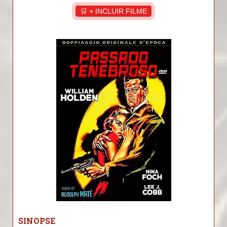
🛒 + INCLUIR FILME
SINOPSE