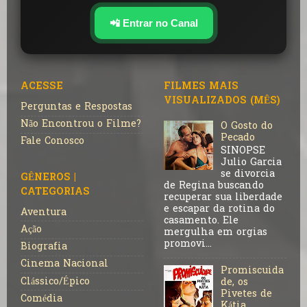
📲 Entrar no Canal
ACESSE
FILMES MAIS
VISUALIZADOS (MÊS)
Perguntas e Respostas
Não Encontrou o Filme?
O Gosto do
Pecado
Fale Conosco
SINOPSE
Julio Garcia
se divorcia
GÊNEROS |
de Regina buscando
CATEGORIAS
recuperar sua liberdade
e escapar da rotina do
Aventura
casamento. Ele
Ação
mergulha em orgias
promovi...
Biografia
Cinema Nacional
Promiscuida
Clássico/Épico
de, os
Pivetes de
Comédia
Kátia