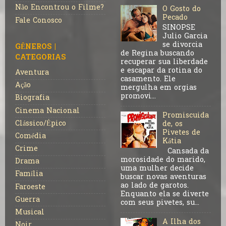
Não Encontrou o Filme?
O Gosto do
Pecado
Fale Conosco
SINOPSE
Julio Garcia
se divorcia
GÊNEROS |
de Regina buscando
CATEGORIAS
recuperar sua liberdade
e escapar da rotina do
Aventura
casamento. Ele
Ação
mergulha em orgias
promovi...
Biografia
Cinema Nacional
Promiscuida
Clássico/Épico
de, os
Pivetes de
Comédia
Kátia
Crime
Cansada da
morosidade do marido,
Drama
uma mulher decide
Família
buscar novas aventuras
ao lado de garotos.
Faroeste
Enquanto ela se diverte
Guerra
com seus pivetes, su...
Musical
A Ilha dos
Noir