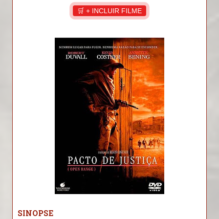
🛒 + INCLUIR FILME
SINOPSE