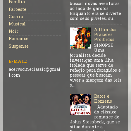
Família
buscar novas aventuras
ao lado de garotos.
Faroeste
Enquanto ela se diverte
Guerra
com seus pivetes, su...
Musical
A Ilha dos
Noir
Prazeres
Romance
Proibidos
SINOPSE
Suspense
Uma
jornalista decide
investigar uma ilha
E-MAIL:
isolada que serve de
acervocineclassic@gmai
refúgio para foragidos e
pessoas que buscam
l.com
viver à margem das leis
s...
Ratos e
Homens
Adaptação
do clássico
romance de
John Steinbeck, que se
situa durante a