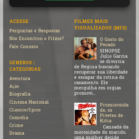
ACESSE
FILMES MAIS
VISUALIZADOS (MÊS)
Perguntas e Respostas
Não Encontrou o Filme?
O Gosto do
Pecado
Fale Conosco
SINOPSE
Julio Garcia
se divorcia
GÊNEROS |
de Regina buscando
CATEGORIAS
recuperar sua liberdade
e escapar da rotina do
Aventura
casamento. Ele
Ação
mergulha em orgias
promovi...
Biografia
Cinema Nacional
Promiscuida
Clássico/Épico
de, os
Pivetes de
Comédia
Kátia
Crime
Cansada da
morosidade do marido,
Drama
uma mulher decide