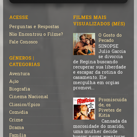
ACESSE
FILMES MAIS
VISUALIZADOS (MÊS)
Perguntas e Respostas
Não Encontrou o Filme?
O Gosto do
Pecado
Fale Conosco
SINOPSE
Julio Garcia
se divorcia
GÊNEROS |
de Regina buscando
CATEGORIAS
recuperar sua liberdade
e escapar da rotina do
Aventura
casamento. Ele
Ação
mergulha em orgias
promovi...
Biografia
Cinema Nacional
Promiscuida
Clássico/Épico
de, os
Pivetes de
Comédia
Kátia
Crime
Cansada da
morosidade do marido,
Drama
uma mulher decide
Família