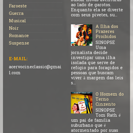
buscar novas aventuras
ao lado de garotos.
Faroeste
Enquanto ela se diverte
Guerra
com seus pivetes, su...
Musical
A Ilha dos
Noir
Prazeres
Romance
Proibidos
SINOPSE
Suspense
Uma
jornalista decide
investigar uma ilha
E-MAIL:
isolada que serve de
acervocineclassic@gmai
refúgio para foragidos e
pessoas que buscam
l.com
viver à margem das leis
s...
O Homem do
Terno
Cinzento
SINOPSE
Tom Rath é
um pai de família
suburbano que é
atormentado por suas