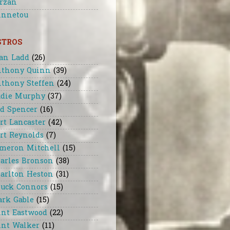
rzan
nnetou
STROS
an Ladd
(26)
thony Quinn
(39)
thony Steffen
(24)
die Murphy
(37)
d Spencer
(16)
rt Lancaster
(42)
rt Reynolds
(7)
meron Mitchell
(15)
arles Bronson
(38)
arlton Heston
(31)
uck Connors
(15)
ark Gable
(15)
int Eastwood
(22)
int Walker
(11)