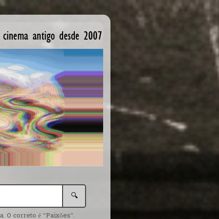
🔍
. O correto é “Paixões”.