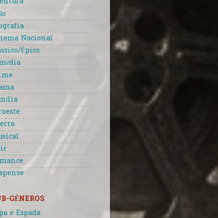
entura
ão
ografia
nema Nacional
ássico/Épico
média
ime
rama
mília
roeste
erra
sical
ir
omance
spense
UB-GÊNEROS
pa e Espada