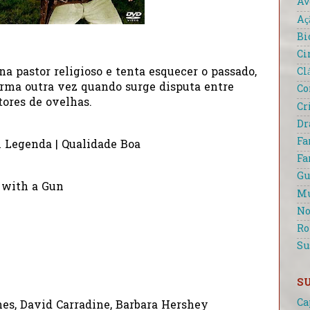
Av
Aç
Bi
Ci
Cl
na pastor religioso e tenta esquecer o passado,
arma outra vez quando surge disputa entre
Co
tores de ovelhas.
Cr
D
Fa
m Legenda | Qualidade Boa
Fa
Gu
n with a Gun
Mu
No
R
Su
S
Ca
nes, David Carradine, Barbara Hershey