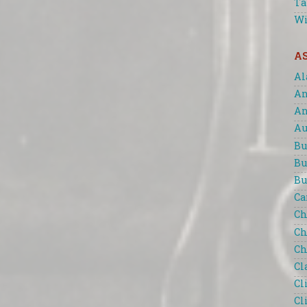
Ta
Wi
A
Al
An
An
Au
Bu
Bu
Bu
Ca
Ch
Ch
Ch
Cl
Cl
Cl