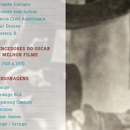
roeste Italiano
roeste com Índios
erra Civil Americana
lt Disney
stern B
ENCEDORES DO OSCAR
E MELHOR FILME
 1929 a 1970
ERSONAGENS
ango
rango Kid
palong Cassidy
rcules
sse James
ngo / Gringo