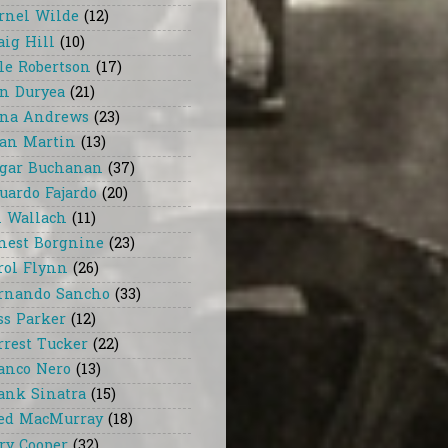
rnel Wilde
(12)
aig Hill
(10)
le Robertson
(17)
n Duryea
(21)
na Andrews
(23)
an Martin
(13)
gar Buchanan
(37)
uardo Fajardo
(20)
i Wallach
(11)
nest Borgnine
(23)
rol Flynn
(26)
rnando Sancho
(33)
ss Parker
(12)
rrest Tucker
(22)
anco Nero
(13)
ank Sinatra
(15)
ed MacMurray
(18)
ry Cooper
(32)