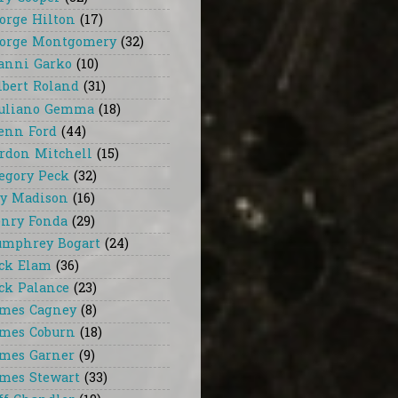
orge Hilton
(17)
orge Montgomery
(32)
anni Garko
(10)
lbert Roland
(31)
uliano Gemma
(18)
enn Ford
(44)
rdon Mitchell
(15)
egory Peck
(32)
y Madison
(16)
nry Fonda
(29)
mphrey Bogart
(24)
ck Elam
(36)
ck Palance
(23)
mes Cagney
(8)
mes Coburn
(18)
mes Garner
(9)
mes Stewart
(33)