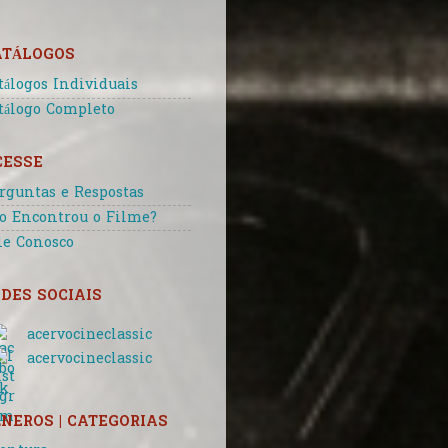
ATÁLOGOS
tálogos Individuais
tálogo Completo
CESSE
rguntas e Respostas
o Encontrou o Filme?
le Conosco
DES SOCIAIS
acervocineclassic
acervocineclassic
NEROS | CATEGORIAS