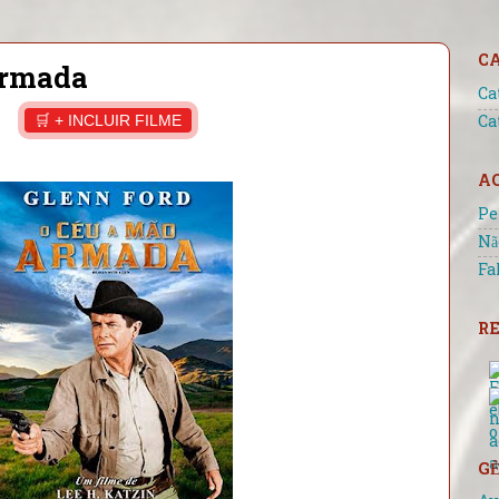
C
Armada
Ca
🛒 + INCLUIR FILME
Ca
A
Pe
Nã
Fa
RE
GÊ