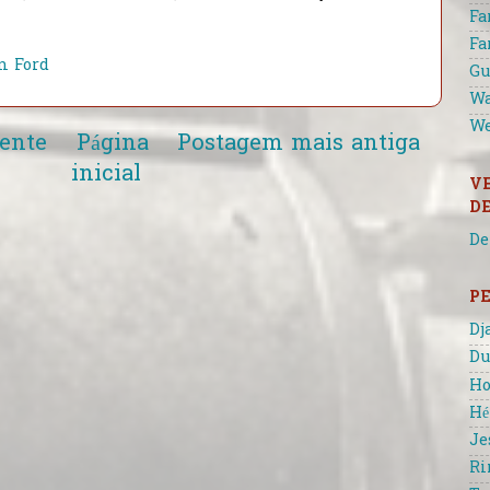
Fa
Fa
n Ford
Gu
Wa
We
ente
Página
Postagem mais antiga
inicial
V
D
De
P
Dj
Du
Ho
Hé
Je
Ri