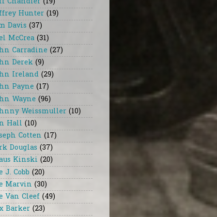
ff Chandler
(19)
ffrey Hunter
(19)
m Davis
(37)
el McCrea
(31)
hn Carradine
(27)
hn Derek
(9)
hn Ireland
(29)
hn Payne
(17)
hn Wayne
(96)
hnny Weissmuller
(10)
n Hall
(10)
seph Cotten
(17)
rk Douglas
(37)
aus Kinski
(20)
e J. Cobb
(20)
e Marvin
(30)
e Van Cleef
(49)
x Barker
(23)