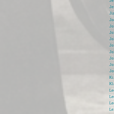
Je
Je
Ji
Jo
Jo
Jo
Jo
Jo
Jo
Jo
Jo
Jo
Ki
Kl
Le
Le
Le
Le