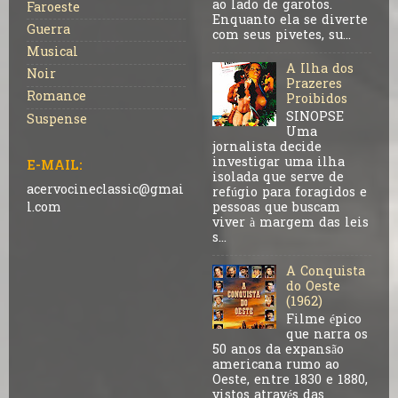
ao lado de garotos.
Faroeste
Enquanto ela se diverte
Guerra
com seus pivetes, su...
Musical
A Ilha dos
Noir
Prazeres
Romance
Proibidos
SINOPSE
Suspense
Uma
jornalista decide
investigar uma ilha
E-MAIL:
isolada que serve de
acervocineclassic@gmai
refúgio para foragidos e
pessoas que buscam
l.com
viver à margem das leis
s...
A Conquista
do Oeste
(1962)
Filme épico
que narra os
50 anos da expansão
americana rumo ao
Oeste, entre 1830 e 1880,
vistos através das