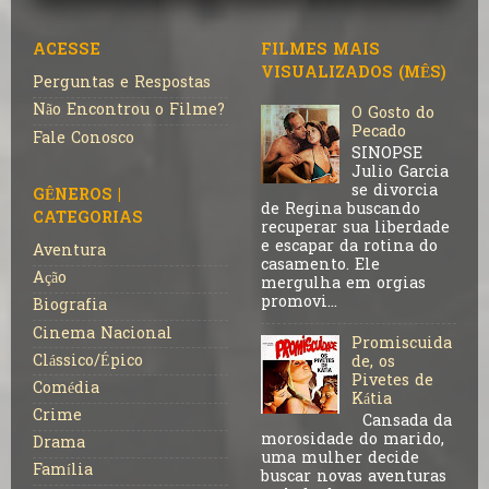
ACESSE
FILMES MAIS
VISUALIZADOS (MÊS)
Perguntas e Respostas
Não Encontrou o Filme?
O Gosto do
Pecado
Fale Conosco
SINOPSE
Julio Garcia
se divorcia
GÊNEROS |
de Regina buscando
CATEGORIAS
recuperar sua liberdade
e escapar da rotina do
Aventura
casamento. Ele
Ação
mergulha em orgias
promovi...
Biografia
Cinema Nacional
Promiscuida
Clássico/Épico
de, os
Pivetes de
Comédia
Kátia
Crime
Cansada da
morosidade do marido,
Drama
uma mulher decide
Família
buscar novas aventuras