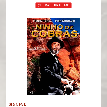
🛒 + INCLUIR FILME
SINOPSE