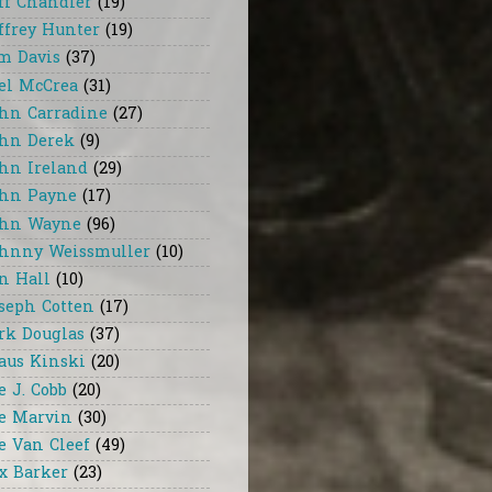
ff Chandler
(19)
ffrey Hunter
(19)
m Davis
(37)
el McCrea
(31)
hn Carradine
(27)
hn Derek
(9)
hn Ireland
(29)
hn Payne
(17)
hn Wayne
(96)
hnny Weissmuller
(10)
n Hall
(10)
seph Cotten
(17)
rk Douglas
(37)
aus Kinski
(20)
e J. Cobb
(20)
e Marvin
(30)
e Van Cleef
(49)
x Barker
(23)