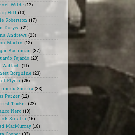
rnel Wilde
(12)
aig Hill
(10)
le Robertson
(17)
n Duryea
(21)
na Andrews
(23)
an Martin
(13)
gar Buchanan
(37)
uardo Fajardo
(20)
i Wallach
(11)
nest Borgnine
(23)
rol Flynn
(26)
rnando Sancho
(33)
ss Parker
(12)
rrest Tucker
(22)
anco Nero
(13)
ank Sinatra
(15)
ed MacMurray
(18)
ry Cooper
(32)