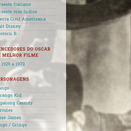
roeste Italiano
roeste com Índios
erra Civil Americana
lt Disney
stern B
ENCEDORES DO OSCAR
E MELHOR FILME
 1929 a 1970
ERSONAGENS
ango
rango Kid
palong Cassidy
rcules
sse James
ngo / Gringo