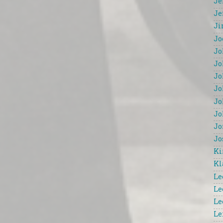
Je
Je
Ji
Jo
Jo
Jo
Jo
Jo
Jo
Jo
Jo
Jo
Ki
Kl
Le
Le
Le
Le