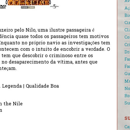
Av
Aç
Bi
Ci
Cl
eiro pelo Nilo, uma ilustre passageira é
idência quase todos os passageiros tem motivos
Co
Enquanto no próprio navio as investigações tem
Cr
ontecem com o intuito de encobrir a verdade. O
D
 tem que descobrir o criminoso entre os
Fa
s no desaparecimento da vítima, antes que
Fa
nteçam.
Gu
Mu
m Legenda | Qualidade Boa
No
R
Su
n the Nile
n
S
Ca