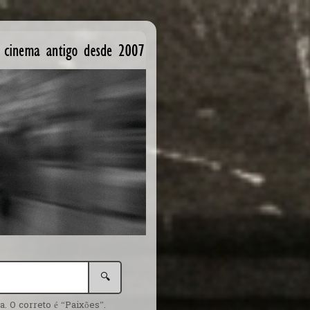
🔍
. O correto é “Paixões”.