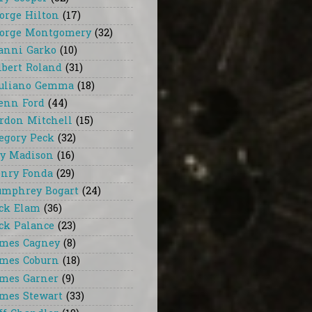
orge Hilton
(17)
orge Montgomery
(32)
anni Garko
(10)
lbert Roland
(31)
uliano Gemma
(18)
enn Ford
(44)
rdon Mitchell
(15)
egory Peck
(32)
y Madison
(16)
nry Fonda
(29)
mphrey Bogart
(24)
ck Elam
(36)
ck Palance
(23)
mes Cagney
(8)
mes Coburn
(18)
mes Garner
(9)
mes Stewart
(33)