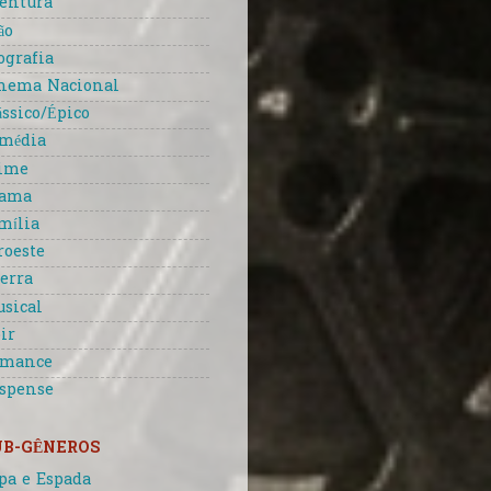
entura
ão
ografia
nema Nacional
ássico/Épico
média
ime
rama
mília
roeste
erra
sical
ir
omance
spense
UB-GÊNEROS
pa e Espada