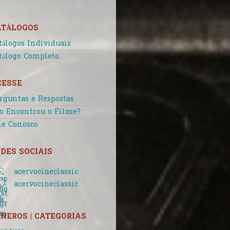
ATÁLOGOS
tálogos Individuais
tálogo Completo
CESSE
rguntas e Respostas
o Encontrou o Filme?
le Conosco
DES SOCIAIS
acervocineclassic
acervocineclassic
NEROS | CATEGORIAS