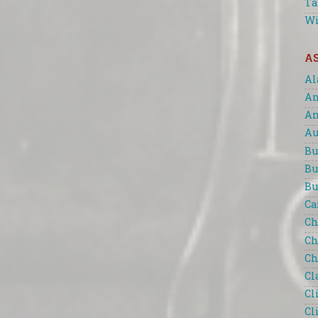
Ta
Wi
A
Al
An
An
Au
Bu
Bu
Bu
Ca
Ch
Ch
Ch
Cl
Cl
Cl