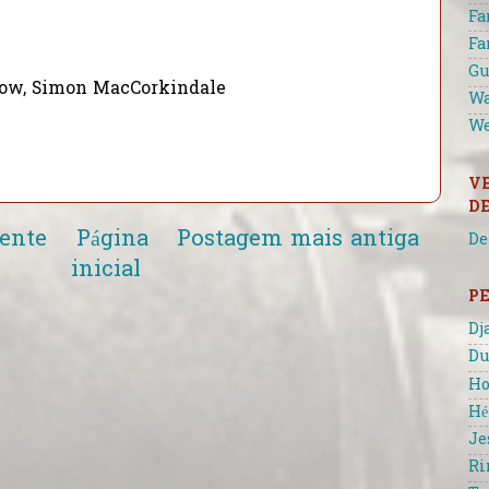
Fa
Fa
Gu
row, Simon MacCorkindale
Wa
We
V
D
ente
Página
Postagem mais antiga
De
inicial
P
Dj
Du
Ho
Hé
Je
Ri