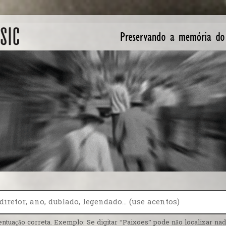
entuação correta. Exemplo: Se digitar “Paixoes” pode não localizar nada