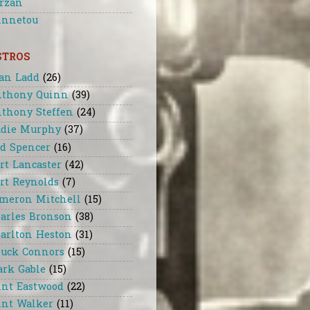
rzan
nnetou
STROS
an Ladd
(26)
thony Quinn
(39)
thony Steffen
(24)
die Murphy
(37)
d Spencer
(16)
rt Lancaster
(42)
rt Reynolds
(7)
meron Mitchell
(15)
arles Bronson
(38)
arlton Heston
(31)
uck Connors
(15)
ark Gable
(15)
int Eastwood
(22)
int Walker
(11)