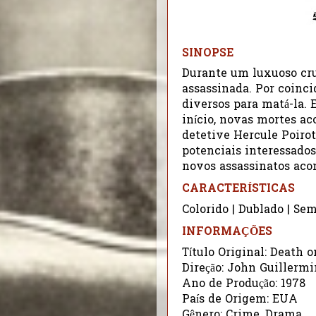
SINOPSE
Durante um luxuoso cruz
assassinada. Por coinc
diversos para matá-la. 
início, novas mortes ac
detetive Hercule Poirot
potenciais interessado
novos assassinatos aco
CARACTERÍSTICAS
Colorido | Dublado | Se
INFORMAÇÕES
Título Original: Death o
Direção: John Guillermi
Ano de Produção: 1978
País de Origem: EUA
Gênero: Crime, Drama