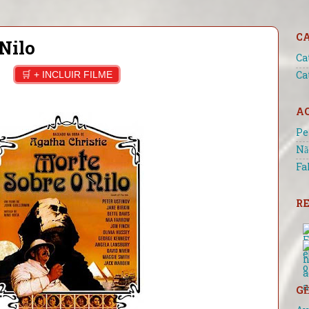
C
Nilo
Ca
🛒 + INCLUIR FILME
Ca
A
Pe
Nã
Fa
RE
GÊ