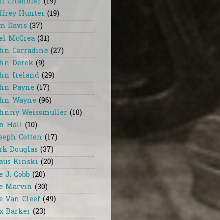
ff Chandler
(19)
ffrey Hunter
(19)
m Davis
(37)
el McCrea
(31)
hn Carradine
(27)
hn Derek
(9)
hn Ireland
(29)
hn Payne
(17)
hn Wayne
(96)
hnny Weissmuller
(10)
n Hall
(10)
seph Cotten
(17)
rk Douglas
(37)
aus Kinski
(20)
e J. Cobb
(20)
e Marvin
(30)
e Van Cleef
(49)
x Barker
(23)