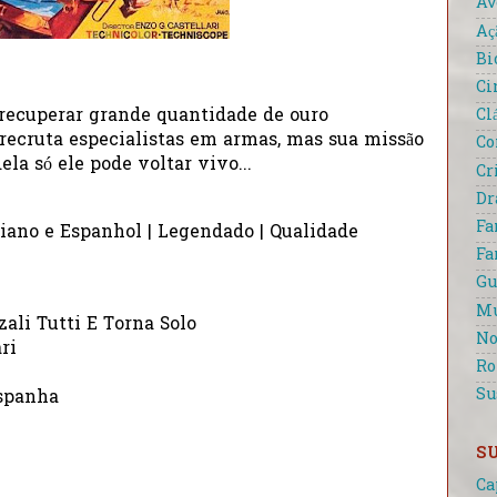
Av
Aç
Bi
Ci
Cl
 recuperar grande quantidade de ouro
 recruta especialistas em armas, mas sua missão
Co
la só ele pode voltar vivo...
Cr
D
Fa
liano e Espanhol | Legendado | Qualidade
Fa
Gu
Mu
ali Tutti E Torna Solo
No
ri
R
Su
Espanha
S
Ca