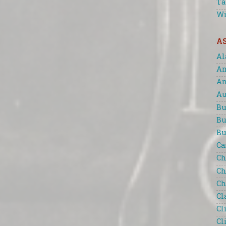
Ta
Wi
A
Al
An
An
Au
Bu
Bu
Bu
Ca
Ch
Ch
Ch
Cl
Cl
Cl