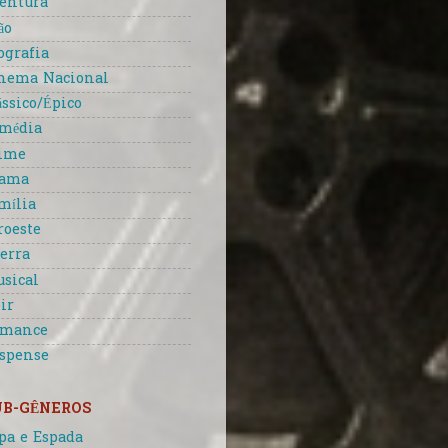
entura
ão
ografia
nema Nacional
ássico/Épico
média
ime
rama
mília
roeste
erra
sical
ir
omance
spense
UB-GÊNEROS
pa e Espada