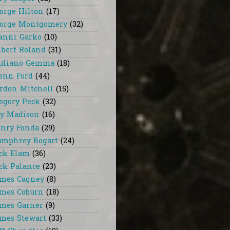
orge Hilton
(17)
orge Montgomery
(32)
anni Garko
(10)
lbert Roland
(31)
uliano Gemma
(18)
enn Ford
(44)
rdon Mitchell
(15)
egory Peck
(32)
y Madison
(16)
nry Fonda
(29)
mphrey Bogart
(24)
ck Elam
(36)
ck Palance
(23)
mes Cagney
(8)
mes Coburn
(18)
mes Garner
(9)
mes Stewart
(33)