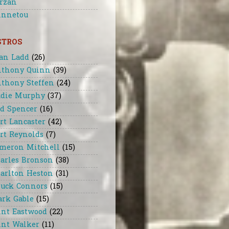
rzan
nnetou
STROS
an Ladd
(26)
thony Quinn
(39)
thony Steffen
(24)
die Murphy
(37)
d Spencer
(16)
rt Lancaster
(42)
rt Reynolds
(7)
meron Mitchell
(15)
arles Bronson
(38)
arlton Heston
(31)
uck Connors
(15)
ark Gable
(15)
int Eastwood
(22)
int Walker
(11)