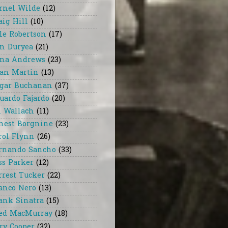
rnel Wilde
(12)
aig Hill
(10)
le Robertson
(17)
n Duryea
(21)
na Andrews
(23)
an Martin
(13)
gar Buchanan
(37)
uardo Fajardo
(20)
i Wallach
(11)
nest Borgnine
(23)
rol Flynn
(26)
rnando Sancho
(33)
ss Parker
(12)
rrest Tucker
(22)
anco Nero
(13)
ank Sinatra
(15)
ed MacMurray
(18)
ry Cooper
(32)