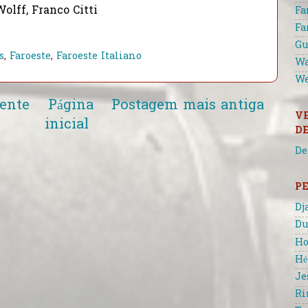
olff, Franco Citti
Fa
Fa
Gu
s
,
Faroeste
,
Faroeste Italiano
Wa
We
ente
Página
Postagem mais antiga
V
inicial
D
De
P
Dj
Du
Ho
Hé
Je
Ri