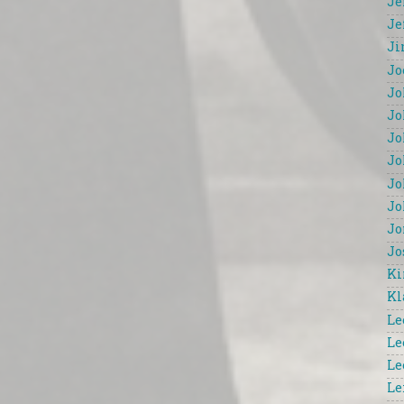
Je
Je
Ji
Jo
Jo
Jo
Jo
Jo
Jo
Jo
Jo
Jo
Ki
Kl
Le
Le
Le
Le