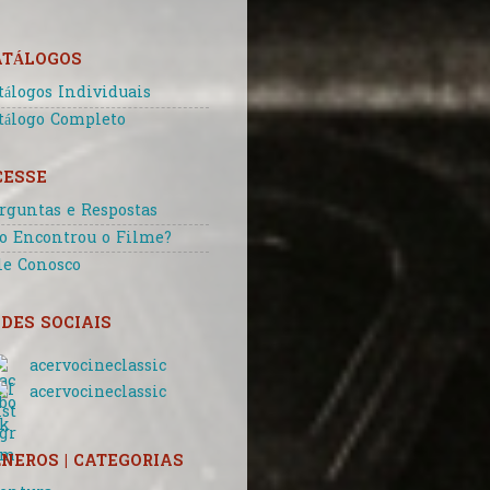
ATÁLOGOS
tálogos Individuais
tálogo Completo
CESSE
rguntas e Respostas
o Encontrou o Filme?
le Conosco
DES SOCIAIS
acervocineclassic
acervocineclassic
NEROS | CATEGORIAS