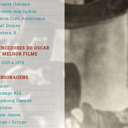
roeste Italiano
roeste com Índios
erra Civil Americana
lt Disney
stern B
ENCEDORES DO OSCAR
E MELHOR FILME
 1929 a 1970
ERSONAGENS
ango
rango Kid
palong Cassidy
rcules
sse James
ngo / Gringo