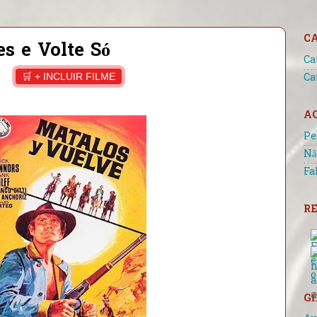
C
s e Volte Só
Ca
🛒 + INCLUIR FILME
Ca
A
Pe
Nã
Fa
RE
GÊ