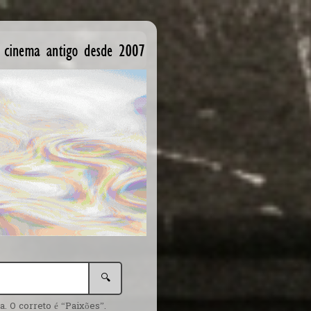
🔍
. O correto é “Paixões”.