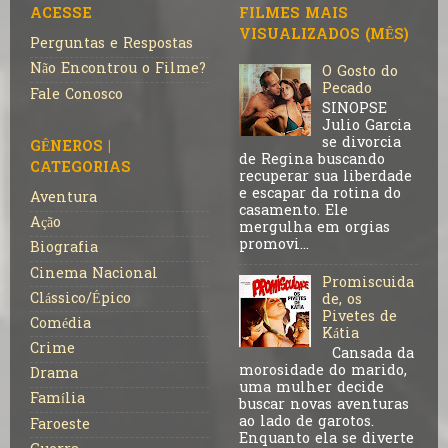
ACESSE
FILMES MAIS
VISUALIZADOS (MÊS)
Perguntas e Respostas
Não Encontrou o Filme?
O Gosto do
Pecado
Fale Conosco
SINOPSE
Julio Garcia
se divorcia
GÊNEROS |
de Regina buscando
CATEGORIAS
recuperar sua liberdade
e escapar da rotina do
Aventura
casamento. Ele
Ação
mergulha em orgias
promovi...
Biografia
Cinema Nacional
Promiscuida
Clássico/Épico
de, os
Pivetes de
Comédia
Kátia
Crime
Cansada da
morosidade do marido,
Drama
uma mulher decide
Família
buscar novas aventuras
ao lado de garotos.
Faroeste
Enquanto ela se diverte