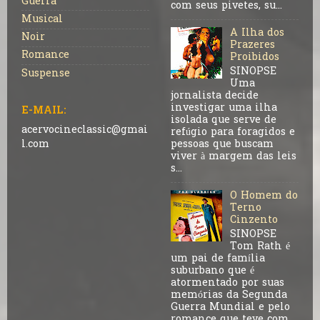
Guerra
com seus pivetes, su...
Musical
A Ilha dos
Noir
Prazeres
Romance
Proibidos
SINOPSE
Suspense
Uma
jornalista decide
investigar uma ilha
E-MAIL:
isolada que serve de
acervocineclassic@gmai
refúgio para foragidos e
pessoas que buscam
l.com
viver à margem das leis
s...
O Homem do
Terno
Cinzento
SINOPSE
Tom Rath é
um pai de família
suburbano que é
atormentado por suas
memórias da Segunda
Guerra Mundial e pelo
romance que teve com