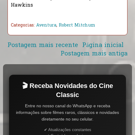
Hawkins
Categorias:
Aventura
,
Robert Mitchum
Postagem mais recente
Página inicial
Postagem mais antiga
🎬 Receba Novidades do Cine
Classic
Entre no nosso canal do WhatsApp e receba
informações sobre filmes raros, clássicos e novidades
diretamente no seu celular.
✔ Atualizações constantes