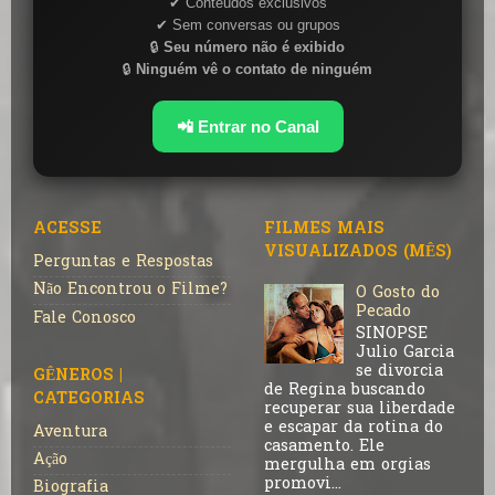
✔ Conteúdos exclusivos
✔ Sem conversas ou grupos
🔒
Seu número não é exibido
🔒
Ninguém vê o contato de ninguém
📲 Entrar no Canal
ACESSE
FILMES MAIS
VISUALIZADOS (MÊS)
Perguntas e Respostas
Não Encontrou o Filme?
O Gosto do
Pecado
Fale Conosco
SINOPSE
Julio Garcia
se divorcia
GÊNEROS |
de Regina buscando
CATEGORIAS
recuperar sua liberdade
e escapar da rotina do
Aventura
casamento. Ele
Ação
mergulha em orgias
promovi...
Biografia