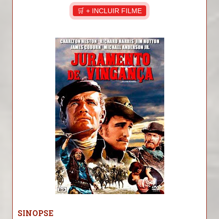
🛒 + INCLUIR FILME
SINOPSE