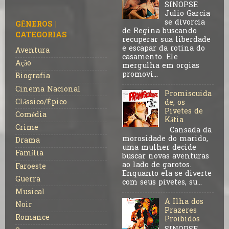
SINOPSE
Julio Garcia
se divorcia
GÊNEROS |
de Regina buscando
CATEGORIAS
recuperar sua liberdade
e escapar da rotina do
Aventura
casamento. Ele
Ação
mergulha em orgias
promovi...
Biografia
Cinema Nacional
Promiscuida
Clássico/Épico
de, os
Pivetes de
Comédia
Kátia
Crime
Cansada da
morosidade do marido,
Drama
uma mulher decide
Família
buscar novas aventuras
ao lado de garotos.
Faroeste
Enquanto ela se diverte
Guerra
com seus pivetes, su...
Musical
A Ilha dos
Noir
Prazeres
Romance
Proibidos