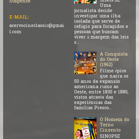
SINOPSE
Suspense
Uma
jornalista decide
investigar uma ilha
E-MAIL:
isolada que serve de
acervocineclassic@gmai
refúgio para foragidos e
pessoas que buscam
l.com
viver à margem das leis
s...
A Conquista
do Oeste
(1962)
Filme épico
que narra os
50 anos da expansão
americana rumo ao
Oeste, entre 1830 e 1880,
vistos através das
experiências das
famílias Presco...
O Homem do
Terno
Cinzento
SINOPSE