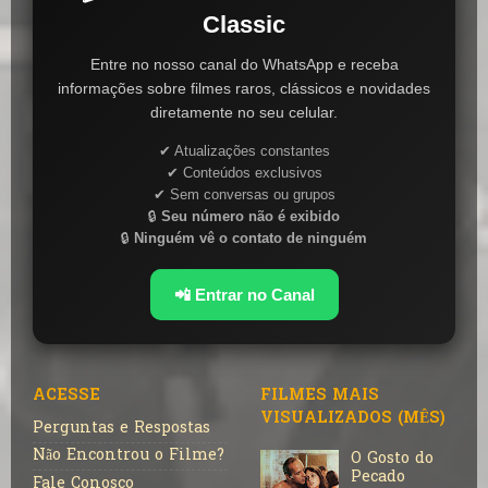
Classic
Entre no nosso canal do WhatsApp e receba
informações sobre filmes raros, clássicos e novidades
diretamente no seu celular.
✔ Atualizações constantes
✔ Conteúdos exclusivos
✔ Sem conversas ou grupos
🔒
Seu número não é exibido
🔒
Ninguém vê o contato de ninguém
📲 Entrar no Canal
ACESSE
FILMES MAIS
VISUALIZADOS (MÊS)
Perguntas e Respostas
Não Encontrou o Filme?
O Gosto do
Pecado
Fale Conosco