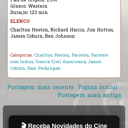
País de Origem: EUA
Gênero: Western
Duração: 123 min
ELENCO
Charlton Heston, Richard Harris, Jim Hutton,
James Coburn, Ben Johnson
Categorias:
Charlton Heston
,
Faroeste
,
Faroeste
com Índios
,
Guerra Civil Americana
,
James
Coburn
,
Sam Peckinpah
Postagem mais recente
Página inicial
Postagem mais antiga
🎬 Receba Novidades do Cine