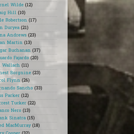
rnel Wilde
(12)
aig Hill
(10)
le Robertson
(17)
n Duryea
(21)
na Andrews
(23)
an Martin
(13)
gar Buchanan
(37)
uardo Fajardo
(20)
i Wallach
(11)
nest Borgnine
(23)
rol Flynn
(26)
rnando Sancho
(33)
ss Parker
(12)
rrest Tucker
(22)
anco Nero
(13)
ank Sinatra
(15)
ed MacMurray
(18)
ry Cooper
(32)