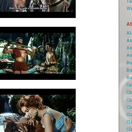
Ta
Wi
A
Al
An
An
Au
Bu
Bu
Bu
Ca
Ch
Ch
Ch
Cl
Cl
Cl