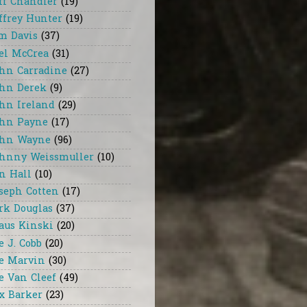
ff Chandler
(19)
ffrey Hunter
(19)
m Davis
(37)
el McCrea
(31)
hn Carradine
(27)
hn Derek
(9)
hn Ireland
(29)
hn Payne
(17)
hn Wayne
(96)
hnny Weissmuller
(10)
n Hall
(10)
seph Cotten
(17)
rk Douglas
(37)
aus Kinski
(20)
e J. Cobb
(20)
e Marvin
(30)
e Van Cleef
(49)
x Barker
(23)