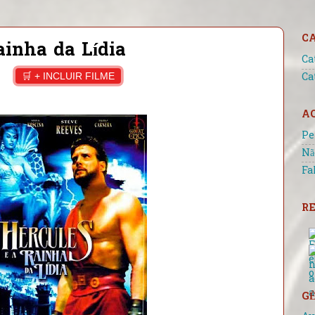
C
ainha da Lídia
Ca
🛒 + INCLUIR FILME
Ca
A
Pe
Nã
Fa
RE
GÊ