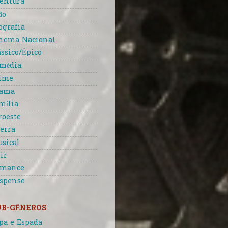
entura
ão
ografia
nema Nacional
ássico/Épico
média
ime
rama
mília
roeste
erra
sical
ir
omance
spense
UB-GÊNEROS
pa e Espada