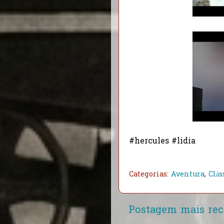
#hercules #lidia
Categorias:
Aventura
,
Clás
Postagem mais rec