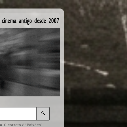
🔍
. O correto é “Paixões”.