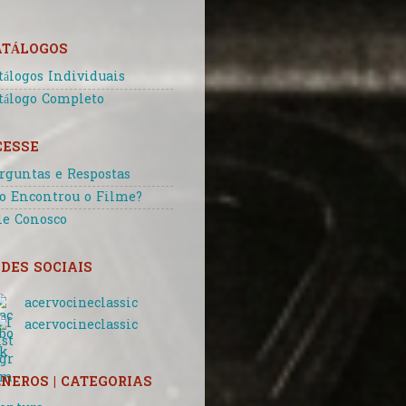
ATÁLOGOS
tálogos Individuais
tálogo Completo
CESSE
rguntas e Respostas
o Encontrou o Filme?
le Conosco
DES SOCIAIS
acervocineclassic
acervocineclassic
NEROS | CATEGORIAS