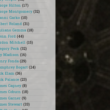
orge Hilton
(17)
orge Montgomery
(32)
anni Garko
(10)
lbert Roland
(31)
uliano Gemma
(18)
enn Ford
(44)
rdon Mitchell
(15)
egory Peck
(32)
y Madison
(16)
nry Fonda
(29)
mphrey Bogart
(24)
ck Elam
(36)
ck Palance
(23)
mes Cagney
(8)
mes Coburn
(18)
mes Garner
(9)
mes Stewart
(33)