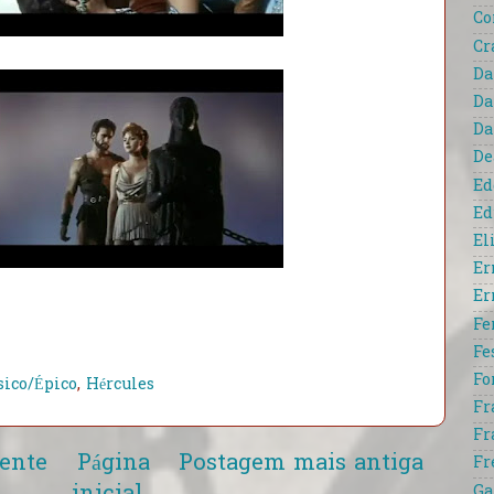
Co
Cr
Da
Da
Da
De
Ed
Ed
El
Er
Er
Fe
Fe
Fo
sico/Épico
,
Hércules
Fr
Fr
ente
Página
Postagem mais antiga
Fr
Ga