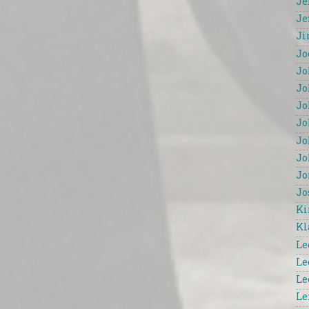
Je
Je
Ji
Jo
Jo
Jo
Jo
Jo
Jo
Jo
Jo
Jo
Ki
Kl
Le
Le
Le
Le