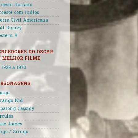
roeste Italiano
roeste com Índios
erra Civil Americana
lt Disney
stern B
ENCEDORES DO OSCAR
E MELHOR FILME
 1929 a 1970
ERSONAGENS
ango
rango Kid
palong Cassidy
rcules
sse James
ngo / Gringo