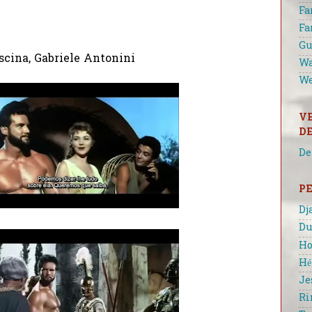
Fa
Fa
Gu
scina, Gabriele Antonini
Wa
We
V
D
De
P
Dj
Du
Ho
Hé
Je
Ri