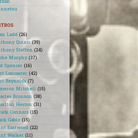
rzan
nnetou
STROS
an Ladd
(26)
thony Quinn
(39)
thony Steffen
(24)
die Murphy
(37)
d Spencer
(16)
rt Lancaster
(42)
rt Reynolds
(7)
meron Mitchell
(15)
arles Bronson
(38)
arlton Heston
(31)
uck Connors
(15)
ark Gable
(15)
int Eastwood
(22)
int Walker
(11)