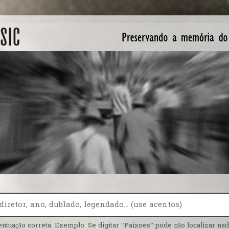
entuação correta. Exemplo: Se digitar “Paixoes” pode não localizar nada