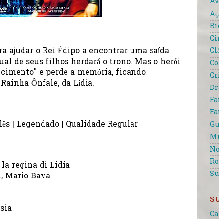
Av
Aç
Bi
Ci
Cl
ra ajudar o Rei Édipo a encontrar uma saída
ual de seus filhos herdará o trono. Mas o herói
Co
ecimento" e perde a memória, ficando
Cr
 Rainha Ônfale, da Lídia.
D
Fa
Fa
lês | Legendado | Qualidade Regular
Gu
Mu
No
R
 la regina di Lidia
Su
ci, Mario Bava
S
sia
Ca