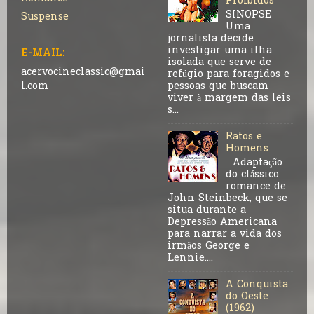
Proibidos
SINOPSE
Suspense
Uma
jornalista decide
investigar uma ilha
E-MAIL:
isolada que serve de
acervocineclassic@gmai
refúgio para foragidos e
pessoas que buscam
l.com
viver à margem das leis
s...
Ratos e
Homens
Adaptação
do clássico
romance de
John Steinbeck, que se
situa durante a
Depressão Americana
para narrar a vida dos
irmãos George e
Lennie....
A Conquista
do Oeste
(1962)