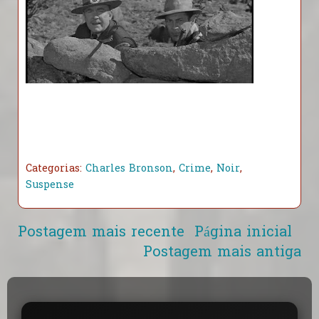
Categorias:
Charles Bronson
,
Crime
,
Noir
,
Suspense
Postagem mais recente
Página inicial
Postagem mais antiga