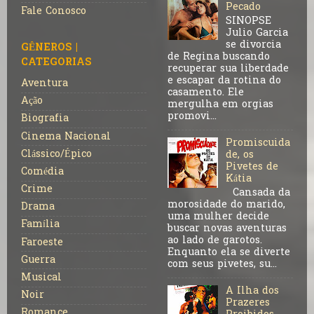
Pecado
Fale Conosco
SINOPSE
Julio Garcia
se divorcia
GÊNEROS |
de Regina buscando
CATEGORIAS
recuperar sua liberdade
e escapar da rotina do
Aventura
casamento. Ele
Ação
mergulha em orgias
promovi...
Biografia
Cinema Nacional
Promiscuida
Clássico/Épico
de, os
Pivetes de
Comédia
Kátia
Crime
Cansada da
morosidade do marido,
Drama
uma mulher decide
Família
buscar novas aventuras
ao lado de garotos.
Faroeste
Enquanto ela se diverte
Guerra
com seus pivetes, su...
Musical
A Ilha dos
Noir
Prazeres
Romance