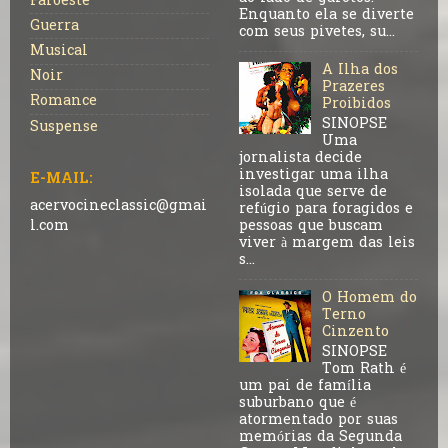
Faroeste
Enquanto ela se diverte
Guerra
com seus pivetes, su...
Musical
A Ilha dos
Noir
Prazeres
Romance
Proibidos
SINOPSE
Suspense
Uma
jornalista decide
investigar uma ilha
E-MAIL:
isolada que serve de
acervocineclassic@gmai
refúgio para foragidos e
pessoas que buscam
l.com
viver à margem das leis
s...
O Homem do
Terno
Cinzento
SINOPSE
Tom Rath é
um pai de família
suburbano que é
atormentado por suas
memórias da Segunda