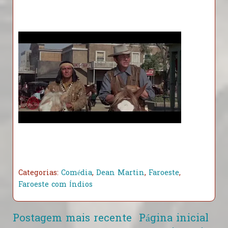
Categorias:
Comédia
,
Dean Martin
,
Faroeste
,
Faroeste com Índios
Postagem mais recente
Página inicial