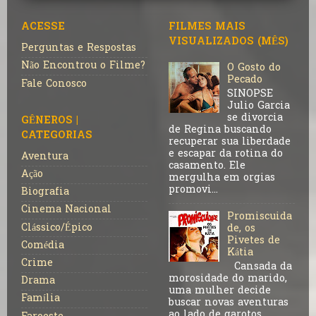
ACESSE
FILMES MAIS
VISUALIZADOS (MÊS)
Perguntas e Respostas
Não Encontrou o Filme?
O Gosto do
Pecado
Fale Conosco
SINOPSE
Julio Garcia
se divorcia
GÊNEROS |
de Regina buscando
CATEGORIAS
recuperar sua liberdade
e escapar da rotina do
Aventura
casamento. Ele
Ação
mergulha em orgias
promovi...
Biografia
Cinema Nacional
Promiscuida
Clássico/Épico
de, os
Pivetes de
Comédia
Kátia
Crime
Cansada da
morosidade do marido,
Drama
uma mulher decide
Família
buscar novas aventuras
ao lado de garotos.