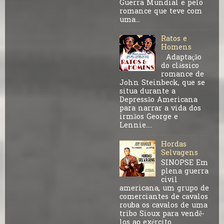
Guerra Mundial e pelo
romance que teve com
uma...
Ratos e
Homens
Adaptação
do clássico
romance de
John Steinbeck, que se
situa durante a
Depressão Americana
para narrar a vida dos
irmãos George e
Lennie....
Hordas
Selvagens
SINOPSE Em
plena guerra
civil
americana, um grupo de
comerciantes de cavalos
rouba os cavalos de uma
tribo Sioux para vendê-
los ao exército ...