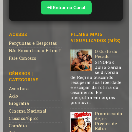
📲 Entrar no Canal
ACESSE
FILMES MAIS
VISUALIZADOS (MÊS)
Perguntas e Respostas
Não Encontrou o Filme?
O Gosto do
Pecado
Fale Conosco
SINOPSE
Julio Garcia
se divorcia
GÊNEROS |
de Regina buscando
CATEGORIAS
recuperar sua liberdade
e escapar da rotina do
Aventura
casamento. Ele
Ação
mergulha em orgias
promovi...
Biografia
Cinema Nacional
Promiscuida
Clássico/Épico
de, os
Pivetes de
Comédia
Kátia