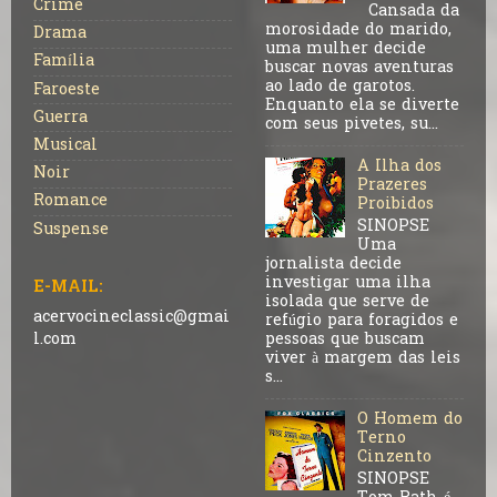
Crime
Cansada da
morosidade do marido,
Drama
uma mulher decide
Família
buscar novas aventuras
ao lado de garotos.
Faroeste
Enquanto ela se diverte
Guerra
com seus pivetes, su...
Musical
A Ilha dos
Noir
Prazeres
Romance
Proibidos
SINOPSE
Suspense
Uma
jornalista decide
investigar uma ilha
E-MAIL:
isolada que serve de
acervocineclassic@gmai
refúgio para foragidos e
pessoas que buscam
l.com
viver à margem das leis
s...
O Homem do
Terno
Cinzento
SINOPSE