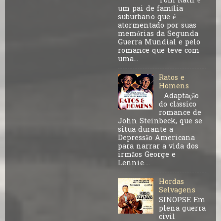
Tom Rath é
um pai de família
suburbano que é
atormentado por suas
memórias da Segunda
Guerra Mundial e pelo
romance que teve com
uma...
Ratos e
Homens
Adaptação
do clássico
romance de
John Steinbeck, que se
situa durante a
Depressão Americana
para narrar a vida dos
irmãos George e
Lennie....
Hordas
Selvagens
SINOPSE Em
plena guerra
civil