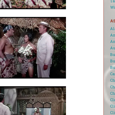
Ta
Wi
A
Al
An
An
Au
Bu
Bu
Bu
Ca
Ch
Ch
Ch
Cl
Cl
Cl