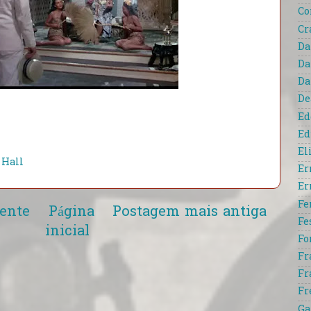
Co
Cr
Da
Da
Da
De
Ed
Ed
El
 Hall
Er
Er
Fe
ente
Página
Postagem mais antiga
Fe
inicial
Fo
Fr
Fr
Fr
Ga