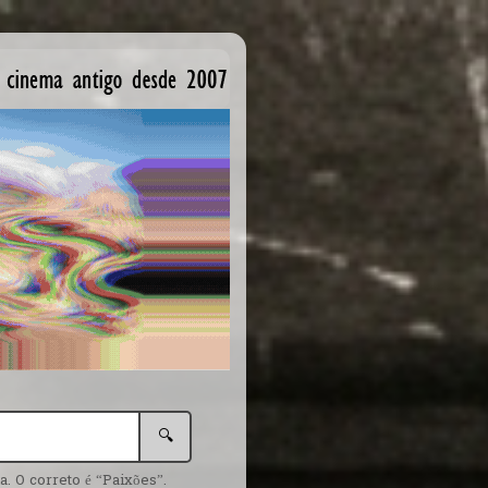
🔍
. O correto é “Paixões”.