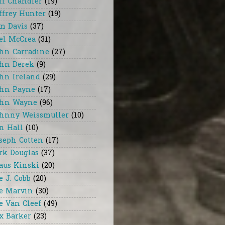
ff Chandler
(19)
ffrey Hunter
(19)
m Davis
(37)
el McCrea
(31)
hn Carradine
(27)
hn Derek
(9)
hn Ireland
(29)
hn Payne
(17)
hn Wayne
(96)
hnny Weissmuller
(10)
n Hall
(10)
seph Cotten
(17)
rk Douglas
(37)
aus Kinski
(20)
e J. Cobb
(20)
e Marvin
(30)
e Van Cleef
(49)
x Barker
(23)