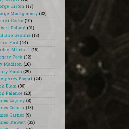
orge Hilton
(17)
orge Montgomery
(32)
anni Garko
(10)
lbert Roland
(31)
uliano Gemma
(18)
enn Ford
(44)
rdon Mitchell
(15)
egory Peck
(32)
y Madison
(16)
nry Fonda
(29)
mphrey Bogart
(24)
ck Elam
(36)
ck Palance
(23)
mes Cagney
(8)
mes Coburn
(18)
mes Garner
(9)
mes Stewart
(33)