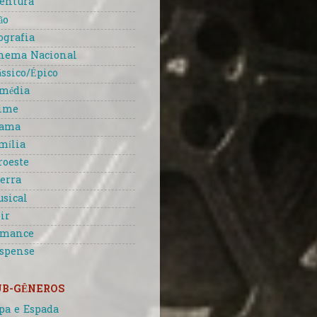
entura
ão
ografia
nema Nacional
ássico/Épico
média
ime
rama
mília
roeste
erra
sical
ir
omance
spense
UB-GÊNEROS
pa e Espada