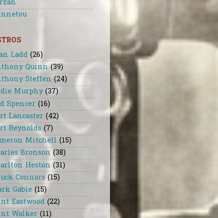
rzan
nnetou
STROS
an Ladd
(26)
thony Quinn
(39)
thony Steffen
(24)
die Murphy
(37)
d Spencer
(16)
rt Lancaster
(42)
rt Reynolds
(7)
meron Mitchell
(15)
arles Bronson
(38)
arlton Heston
(31)
uck Connors
(15)
ark Gable
(15)
int Eastwood
(22)
int Walker
(11)