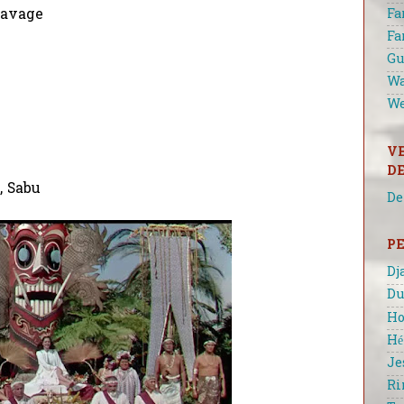
Fa
Savage
Fa
Gu
Wa
We
V
D
, Sabu
De
P
Dj
Du
Ho
Hé
Je
Ri