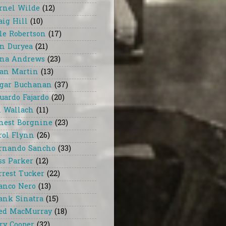
rnel Wilde
(12)
aig Hill
(10)
le Robertson
(17)
n Duryea
(21)
na Andrews
(23)
an Martin
(13)
gar Buchanan
(37)
uardo Fajardo
(20)
i Wallach
(11)
nest Borgnine
(23)
rol Flynn
(26)
rnando Sancho
(33)
ss Parker
(12)
rrest Tucker
(22)
anco Nero
(13)
ank Sinatra
(15)
ed MacMurray
(18)
ry Cooper
(32)