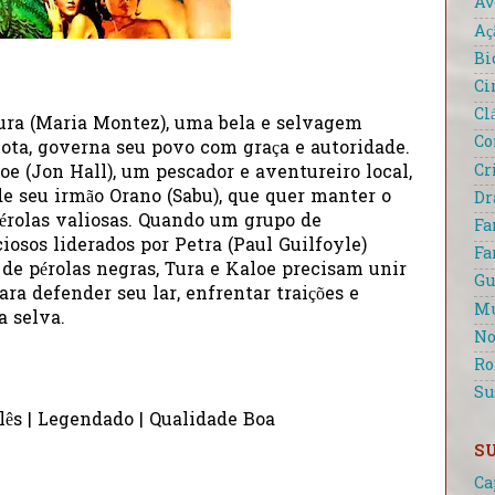
Av
Aç
Bi
Ci
Cl
Tura (Maria Montez), uma bela e selvagem
Co
ota, governa seu povo com graça e autoridade.
Cr
oe (Jon Hall), um pescador e aventureiro local,
e seu irmão Orano (Sabu), que quer manter o
D
pérolas valiosas. Quando um grupo de
Fa
osos liderados por Petra (Paul Guilfoyle)
Fa
de pérolas negras, Tura e Kaloe precisam unir
Gu
ara defender seu lar, enfrentar traições e
Mu
a selva.
No
R
Su
lês | Legendado | Qualidade Boa
S
Ca