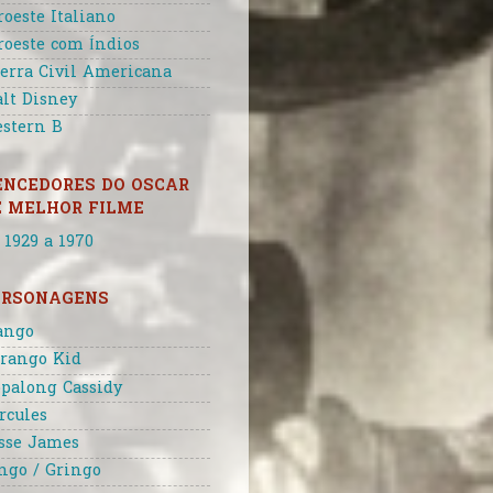
roeste Italiano
roeste com Índios
erra Civil Americana
lt Disney
stern B
ENCEDORES DO OSCAR
E MELHOR FILME
 1929 a 1970
ERSONAGENS
ango
rango Kid
palong Cassidy
rcules
sse James
ngo / Gringo