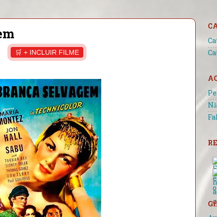
C
gem
Ca
🛒 + INCLUIR FILME
Ca
A
Pe
Nã
Fa
RE
GÊ