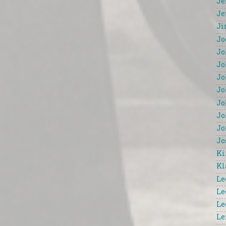
Je
Je
Ji
Jo
Jo
Jo
Jo
Jo
Jo
Jo
Jo
Jo
Ki
Kl
Le
Le
Le
Le