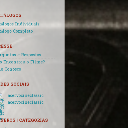
ATÁLOGOS
tálogos Individuais
tálogo Completo
CESSE
rguntas e Respostas
o Encontrou o Filme?
le Conosco
DES SOCIAIS
acervocineclassic
acervocineclassic
NEROS | CATEGORIAS