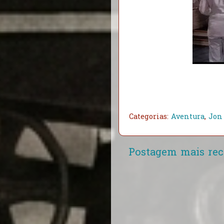
Categorias:
Aventura
,
Jon
Postagem mais rec