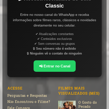
Classic
Entre no nosso canal do WhatsApp e receba
informações sobre filmes raros, clássicos e novidades
diretamente no seu celular.
✔ Atualizações constantes
✔ Conteúdos exclusivos
✔ Sem conversas ou grupos
🔒
Seu número não é exibido
🔒
Ninguém vê o contato de ninguém
📲 Entrar no Canal
ACESSE
FILMES MAIS
VISUALIZADOS (MÊS)
Perguntas e Respostas
Não Encontrou o Filme?
O Gosto do
Pecado
Fale Conosco