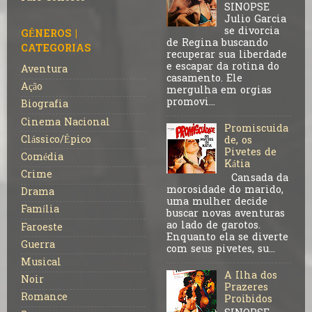
SINOPSE
Julio Garcia
se divorcia
GÊNEROS |
de Regina buscando
CATEGORIAS
recuperar sua liberdade
e escapar da rotina do
Aventura
casamento. Ele
Ação
mergulha em orgias
promovi...
Biografia
Cinema Nacional
Promiscuida
Clássico/Épico
de, os
Pivetes de
Comédia
Kátia
Crime
Cansada da
morosidade do marido,
Drama
uma mulher decide
Família
buscar novas aventuras
ao lado de garotos.
Faroeste
Enquanto ela se diverte
Guerra
com seus pivetes, su...
Musical
A Ilha dos
Noir
Prazeres
Romance
Proibidos