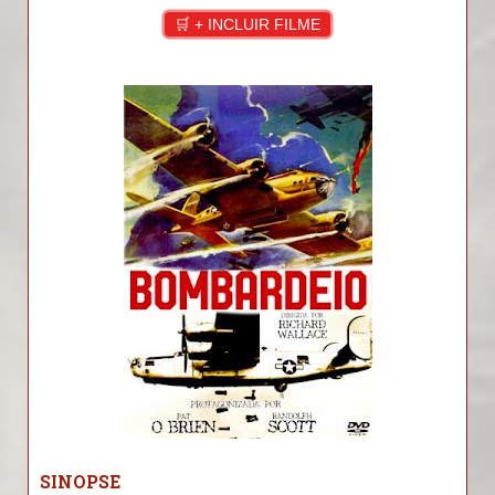
🛒 + INCLUIR FILME
SINOPSE