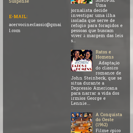
SINOPSE
Suspense
Uma
jornalista decide
investigar uma ilha
E-MAIL:
isolada que serve de
acervocineclassic@gmai
refúgio para foragidos e
pessoas que buscam
l.com
viver à margem das leis
s...
Ratos e
Homens
Adaptação
do clássico
romance de
John Steinbeck, que se
situa durante a
Depressão Americana
para narrar a vida dos
irmãos George e
Lennie....
A Conquista
do Oeste
(1962)
Filme épico