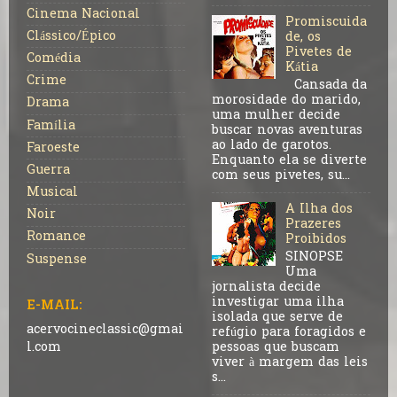
Cinema Nacional
Promiscuida
Clássico/Épico
de, os
Pivetes de
Comédia
Kátia
Crime
Cansada da
morosidade do marido,
Drama
uma mulher decide
Família
buscar novas aventuras
ao lado de garotos.
Faroeste
Enquanto ela se diverte
Guerra
com seus pivetes, su...
Musical
A Ilha dos
Noir
Prazeres
Romance
Proibidos
SINOPSE
Suspense
Uma
jornalista decide
investigar uma ilha
E-MAIL:
isolada que serve de
acervocineclassic@gmai
refúgio para foragidos e
pessoas que buscam
l.com
viver à margem das leis
s...