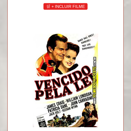
🛒 + INCLUIR FILME