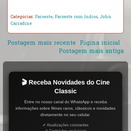
Categorias:
Faroeste
,
Faroeste com Índios
,
John
Carradine
Postagem mais recente
Página inicial
Postagem mais antiga
🎬 Receba Novidades do Cine
Classic
Entre no nosso canal do WhatsApp e receba
informações sobre filmes raros, clássicos e novidades
diretamente no seu celular.
✔ Atualizações constantes
✔ Conteúdos exclusivos