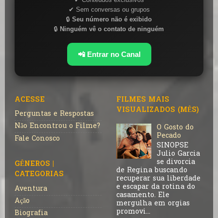
✔ Sem conversas ou grupos
🔒
Seu número não é exibido
🔒
Ninguém vê o contato de ninguém
📲 Entrar no Canal
ACESSE
FILMES MAIS
VISUALIZADOS (MÊS)
Perguntas e Respostas
Não Encontrou o Filme?
O Gosto do
Pecado
Fale Conosco
SINOPSE
Julio Garcia
se divorcia
GÊNEROS |
de Regina buscando
CATEGORIAS
recuperar sua liberdade
e escapar da rotina do
Aventura
casamento. Ele
Ação
mergulha em orgias
promovi...
Biografia