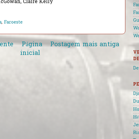
Gowan, Claire Kelly
Fa
Fa
Gu
a
,
Faroeste
Wa
We
ente
Página
Postagem mais antiga
inicial
V
D
De
P
Dj
Du
Ho
Hé
Je
Ri