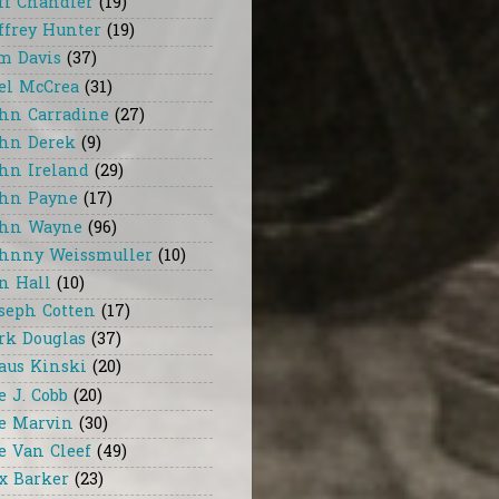
ff Chandler
(19)
ffrey Hunter
(19)
m Davis
(37)
el McCrea
(31)
hn Carradine
(27)
hn Derek
(9)
hn Ireland
(29)
hn Payne
(17)
hn Wayne
(96)
hnny Weissmuller
(10)
n Hall
(10)
seph Cotten
(17)
rk Douglas
(37)
aus Kinski
(20)
e J. Cobb
(20)
e Marvin
(30)
e Van Cleef
(49)
x Barker
(23)