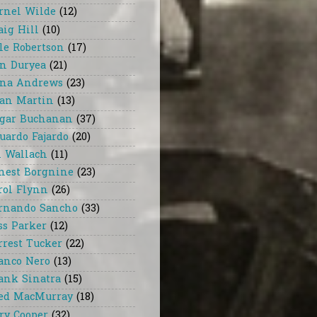
rnel Wilde
(12)
aig Hill
(10)
le Robertson
(17)
n Duryea
(21)
na Andrews
(23)
an Martin
(13)
gar Buchanan
(37)
uardo Fajardo
(20)
i Wallach
(11)
nest Borgnine
(23)
rol Flynn
(26)
rnando Sancho
(33)
ss Parker
(12)
rrest Tucker
(22)
anco Nero
(13)
ank Sinatra
(15)
ed MacMurray
(18)
ry Cooper
(32)