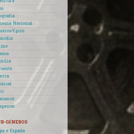
entura
ão
ografia
nema Nacional
ássico/Épico
média
ime
rama
mília
roeste
erra
sical
ir
omance
spense
UB-GÊNEROS
pa e Espada