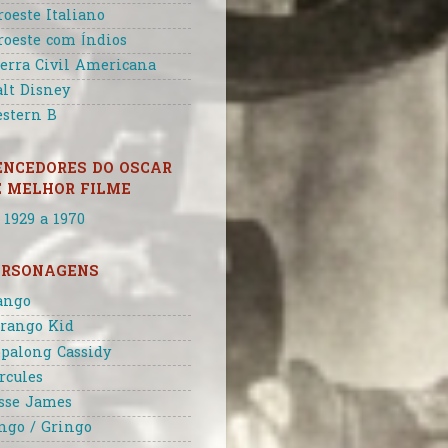
roeste Italiano
roeste com Índios
erra Civil Americana
lt Disney
stern B
ENCEDORES DO OSCAR
E MELHOR FILME
 1929 a 1970
ERSONAGENS
ango
rango Kid
palong Cassidy
rcules
sse James
ngo / Gringo