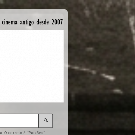
🔍
. O correto é “Paixões”.