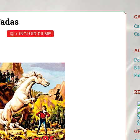
C
Fadas
Ca
🛒 + INCLUIR FILME
Ca
A
Pe
Nã
Fa
RE
GÊ