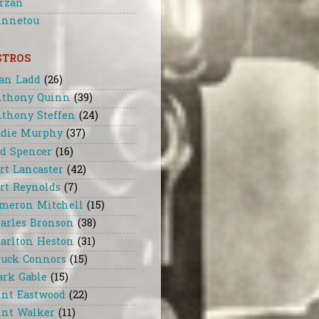
rzan
nnetou
STROS
an Ladd
(26)
thony Quinn
(39)
thony Steffen
(24)
die Murphy
(37)
d Spencer
(16)
rt Lancaster
(42)
rt Reynolds
(7)
meron Mitchell
(15)
arles Bronson
(38)
arlton Heston
(31)
uck Connors
(15)
ark Gable
(15)
int Eastwood
(22)
int Walker
(11)