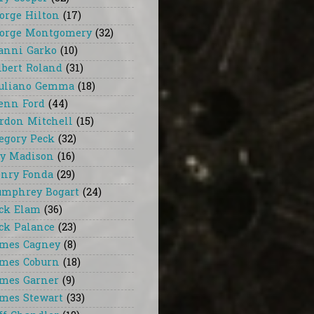
orge Hilton
(17)
orge Montgomery
(32)
anni Garko
(10)
lbert Roland
(31)
uliano Gemma
(18)
enn Ford
(44)
rdon Mitchell
(15)
egory Peck
(32)
y Madison
(16)
nry Fonda
(29)
mphrey Bogart
(24)
ck Elam
(36)
ck Palance
(23)
mes Cagney
(8)
mes Coburn
(18)
mes Garner
(9)
mes Stewart
(33)