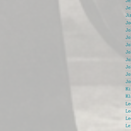
Je
Je
Ji
Jo
Jo
Jo
Jo
Jo
Jo
Jo
Jo
Jo
Ki
Kl
Le
Le
Le
Le