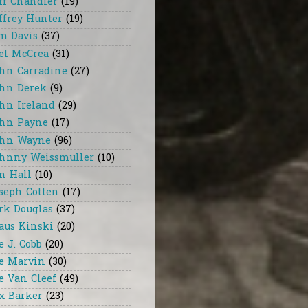
ff Chandler
(19)
ffrey Hunter
(19)
m Davis
(37)
el McCrea
(31)
hn Carradine
(27)
hn Derek
(9)
hn Ireland
(29)
hn Payne
(17)
hn Wayne
(96)
hnny Weissmuller
(10)
n Hall
(10)
seph Cotten
(17)
rk Douglas
(37)
aus Kinski
(20)
e J. Cobb
(20)
e Marvin
(30)
e Van Cleef
(49)
x Barker
(23)