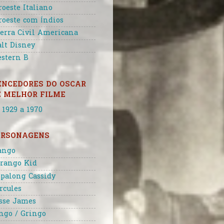
roeste Italiano
roeste com Índios
erra Civil Americana
lt Disney
stern B
ENCEDORES DO OSCAR
E MELHOR FILME
 1929 a 1970
ERSONAGENS
ango
rango Kid
palong Cassidy
rcules
sse James
ngo / Gringo