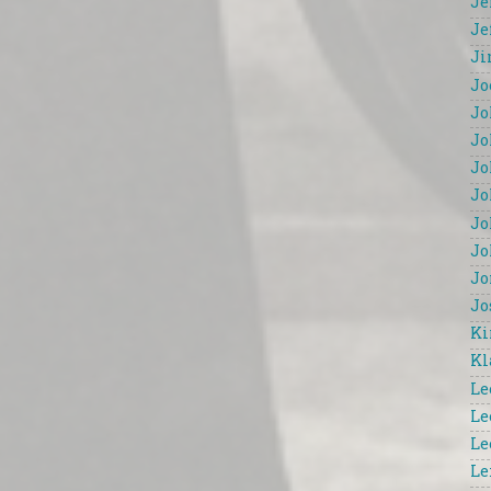
Je
Je
Ji
Jo
Jo
Jo
Jo
Jo
Jo
Jo
Jo
Jo
Ki
Kl
Le
Le
Le
Le