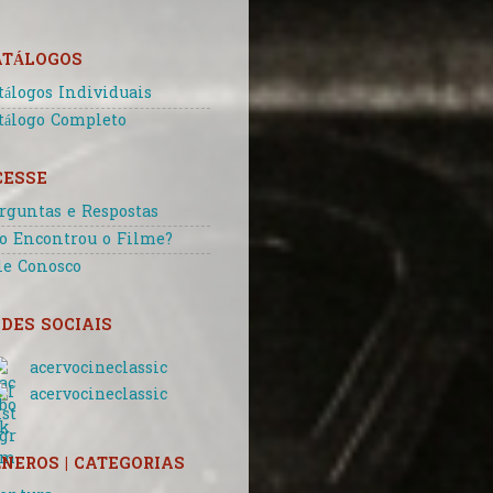
ATÁLOGOS
tálogos Individuais
tálogo Completo
CESSE
rguntas e Respostas
o Encontrou o Filme?
le Conosco
DES SOCIAIS
acervocineclassic
acervocineclassic
NEROS | CATEGORIAS