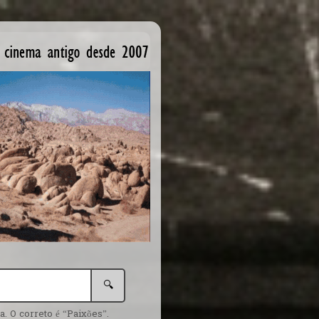
🔍
. O correto é “Paixões”.