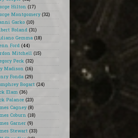
orge Hilton
(17)
orge Montgomery
(32)
anni Garko
(10)
lbert Roland
(31)
uliano Gemma
(18)
enn Ford
(44)
rdon Mitchell
(15)
egory Peck
(32)
y Madison
(16)
nry Fonda
(29)
mphrey Bogart
(24)
ck Elam
(36)
ck Palance
(23)
mes Cagney
(8)
mes Coburn
(18)
mes Garner
(9)
mes Stewart
(33)