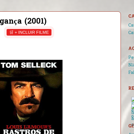
C
gança (2001)
Ca
🛒 + INCLUIR FILME
Ca
A
Pe
Nã
Fa
RE
GÊ