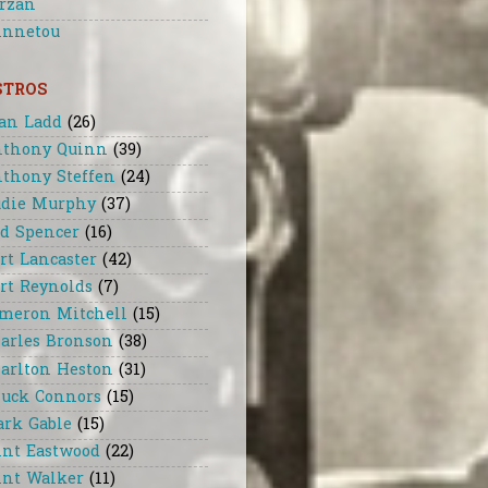
rzan
nnetou
STROS
an Ladd
(26)
thony Quinn
(39)
thony Steffen
(24)
die Murphy
(37)
d Spencer
(16)
rt Lancaster
(42)
rt Reynolds
(7)
meron Mitchell
(15)
arles Bronson
(38)
arlton Heston
(31)
uck Connors
(15)
ark Gable
(15)
int Eastwood
(22)
int Walker
(11)