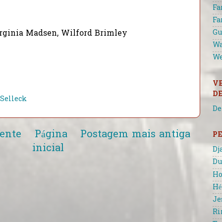
Fa
Fa
Gu
irginia Madsen, Wilford Brimley
Wa
We
V
D
Selleck
De
ente
Página
Postagem mais antiga
P
inicial
Dj
Du
Ho
Hé
Je
Ri