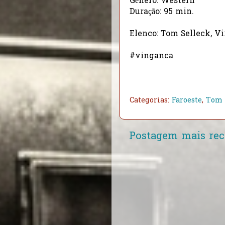
Gênero: Western
Duração: 95 min.
Elenco: Tom Selleck, V
#vinganca
Categorias:
Faroeste
,
Tom 
Postagem mais rec