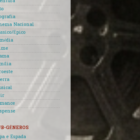
entura
ão
ografia
nema Nacional
ássico/Épico
média
ime
rama
mília
roeste
erra
sical
ir
omance
spense
UB-GÊNEROS
pa e Espada