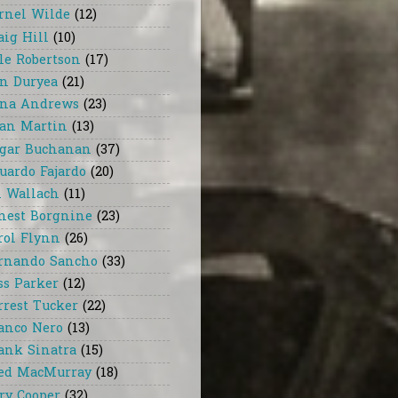
rnel Wilde
(12)
aig Hill
(10)
le Robertson
(17)
n Duryea
(21)
na Andrews
(23)
an Martin
(13)
gar Buchanan
(37)
uardo Fajardo
(20)
i Wallach
(11)
nest Borgnine
(23)
rol Flynn
(26)
rnando Sancho
(33)
ss Parker
(12)
rrest Tucker
(22)
anco Nero
(13)
ank Sinatra
(15)
ed MacMurray
(18)
ry Cooper
(32)