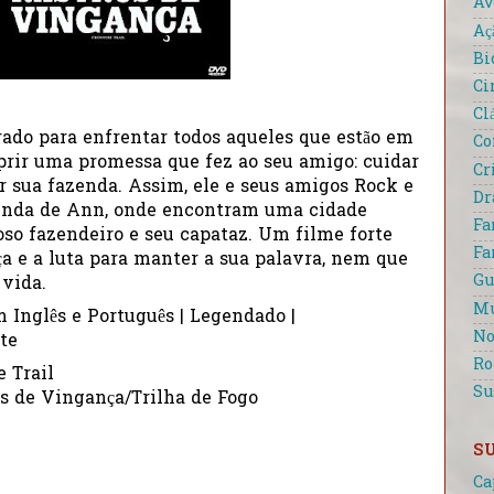
Av
Aç
Bi
Ci
Cl
rado para enfrentar todos aqueles que estão em
Co
rir uma promessa que fez ao seu amigo: cuidar
Cr
r sua fazenda. Assim, ele e seus amigos Rock e
D
zenda de Ann, onde encontram uma cidade
Fa
so fazendeiro e seu capataz. Um filme forte
Fa
ça e a luta para manter a sua palavra, nem que
Gu
 vida.
Mu
m Inglês e Português | Legendado |
No
te
R
e Trail
Su
ros de Vingança/Trilha de Fogo
S
Ca