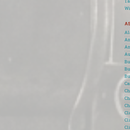
Ta
Wi
A
Al
An
An
Au
Bu
Bu
Bu
Ca
Ch
Ch
Ch
Cl
Cl
Cl