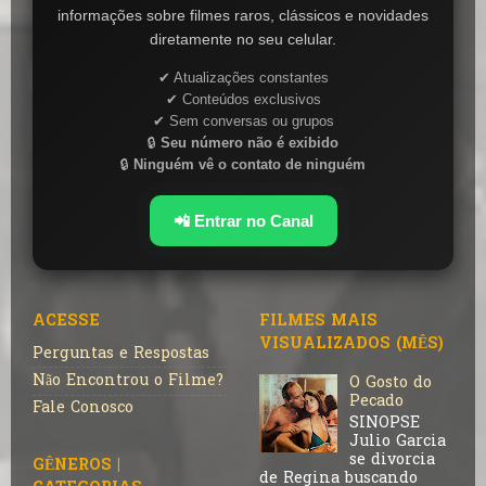
informações sobre filmes raros, clássicos e novidades
diretamente no seu celular.
✔ Atualizações constantes
✔ Conteúdos exclusivos
✔ Sem conversas ou grupos
🔒
Seu número não é exibido
🔒
Ninguém vê o contato de ninguém
📲 Entrar no Canal
ACESSE
FILMES MAIS
VISUALIZADOS (MÊS)
Perguntas e Respostas
Não Encontrou o Filme?
O Gosto do
Pecado
Fale Conosco
SINOPSE
Julio Garcia
se divorcia
GÊNEROS |
de Regina buscando