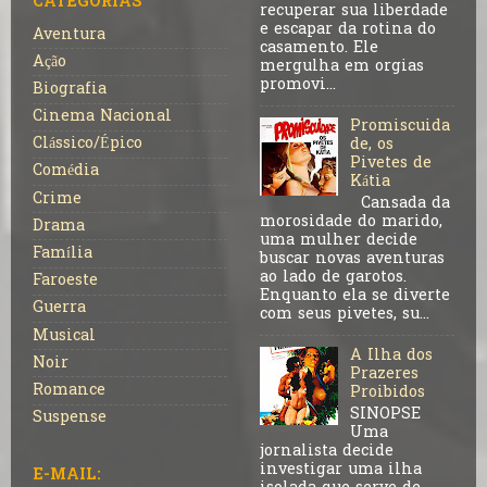
CATEGORIAS
recuperar sua liberdade
e escapar da rotina do
Aventura
casamento. Ele
Ação
mergulha em orgias
promovi...
Biografia
Cinema Nacional
Promiscuida
Clássico/Épico
de, os
Pivetes de
Comédia
Kátia
Crime
Cansada da
morosidade do marido,
Drama
uma mulher decide
Família
buscar novas aventuras
ao lado de garotos.
Faroeste
Enquanto ela se diverte
Guerra
com seus pivetes, su...
Musical
A Ilha dos
Noir
Prazeres
Romance
Proibidos
SINOPSE
Suspense
Uma
jornalista decide
investigar uma ilha
E-MAIL: