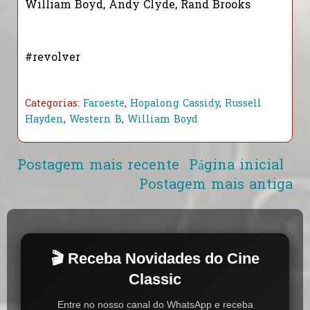
William Boyd, Andy Clyde, Rand Brooks
#revolver
Categorias:
Faroeste
,
Hopalong Cassidy
,
Russell
Hayden
,
Western B
,
William Boyd
Postagem mais recente
Página inicial
Postagem mais antiga
🎬 Receba Novidades do Cine
Classic
Entre no nosso canal do WhatsApp e receba