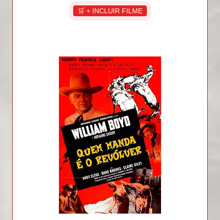
🛒 + INCLUIR FILME