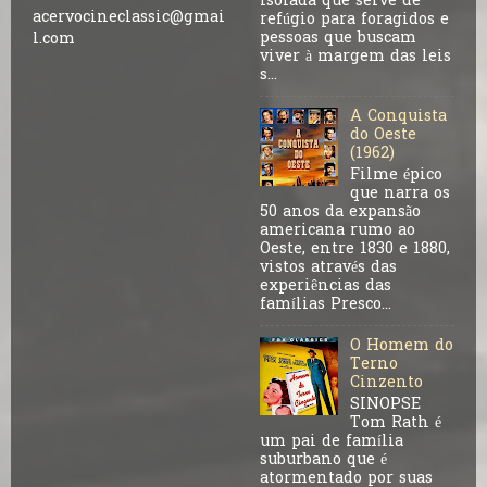
isolada que serve de
acervocineclassic@gmai
refúgio para foragidos e
pessoas que buscam
l.com
viver à margem das leis
s...
A Conquista
do Oeste
(1962)
Filme épico
que narra os
50 anos da expansão
americana rumo ao
Oeste, entre 1830 e 1880,
vistos através das
experiências das
famílias Presco...
O Homem do
Terno
Cinzento
SINOPSE
Tom Rath é
um pai de família
suburbano que é
atormentado por suas