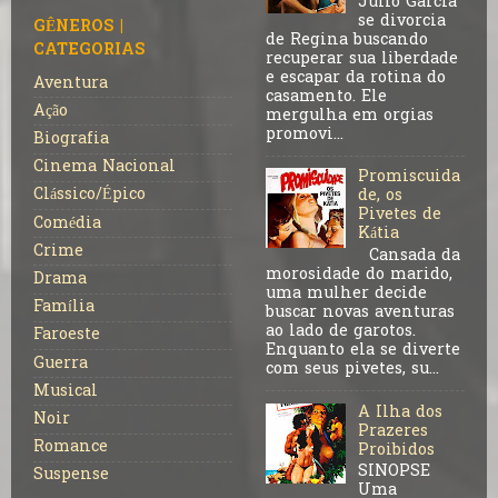
Julio Garcia
se divorcia
GÊNEROS |
de Regina buscando
CATEGORIAS
recuperar sua liberdade
e escapar da rotina do
Aventura
casamento. Ele
Ação
mergulha em orgias
promovi...
Biografia
Cinema Nacional
Promiscuida
Clássico/Épico
de, os
Pivetes de
Comédia
Kátia
Crime
Cansada da
morosidade do marido,
Drama
uma mulher decide
Família
buscar novas aventuras
ao lado de garotos.
Faroeste
Enquanto ela se diverte
Guerra
com seus pivetes, su...
Musical
A Ilha dos
Noir
Prazeres
Romance
Proibidos
SINOPSE
Suspense
Uma