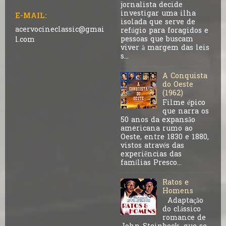
jornalista decide
investigar uma ilha
E-MAIL:
isolada que serve de
acervocineclassic@gmai
refúgio para foragidos e
pessoas que buscam
l.com
viver à margem das leis
s...
A Conquista
do Oeste
(1962)
Filme épico
que narra os
50 anos da expansão
americana rumo ao
Oeste, entre 1830 e 1880,
vistos através das
experiências das
famílias Presco...
Ratos e
Homens
Adaptação
do clássico
romance de