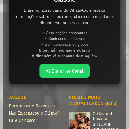
Entre no nosso canal do WhatsApp e receba
informações sobre filmes raros, clássicos e novidades
diretamente no seu celular.
✔ Atualizações constantes
✔ Conteúdos exclusivos
✔ Sem conversas ou grupos
🔒
Seu número não é exibido
🔒
Ninguém vê o contato de ninguém
📲 Entrar no Canal
ACESSE
FILMES MAIS
VISUALIZADOS (MÊS)
Perguntas e Respostas
Não Encontrou o Filme?
O Gosto do
Pecado
Fale Conosco
SINOPSE