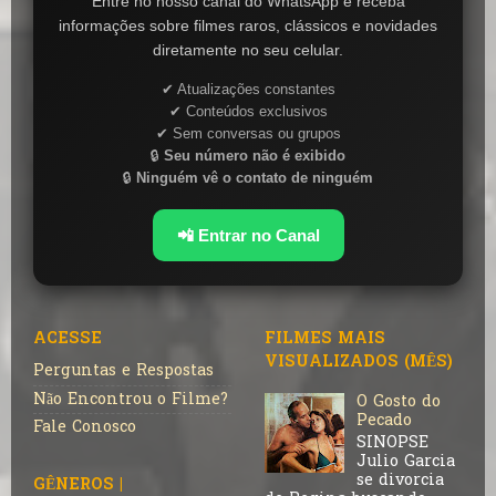
Entre no nosso canal do WhatsApp e receba
informações sobre filmes raros, clássicos e novidades
diretamente no seu celular.
✔ Atualizações constantes
✔ Conteúdos exclusivos
✔ Sem conversas ou grupos
🔒
Seu número não é exibido
🔒
Ninguém vê o contato de ninguém
📲 Entrar no Canal
ACESSE
FILMES MAIS
VISUALIZADOS (MÊS)
Perguntas e Respostas
Não Encontrou o Filme?
O Gosto do
Pecado
Fale Conosco
SINOPSE
Julio Garcia
se divorcia
GÊNEROS |