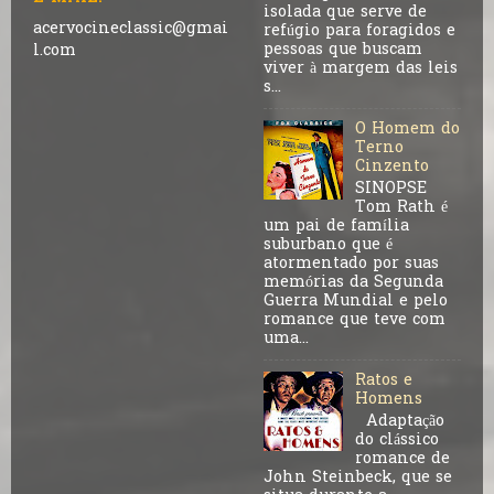
isolada que serve de
acervocineclassic@gmai
refúgio para foragidos e
pessoas que buscam
l.com
viver à margem das leis
s...
O Homem do
Terno
Cinzento
SINOPSE
Tom Rath é
um pai de família
suburbano que é
atormentado por suas
memórias da Segunda
Guerra Mundial e pelo
romance que teve com
uma...
Ratos e
Homens
Adaptação
do clássico
romance de
John Steinbeck, que se