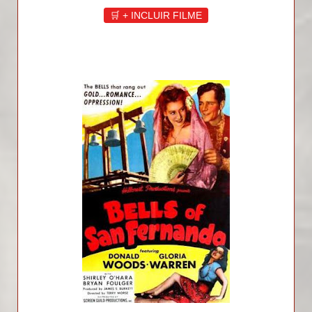
🛒 + INCLUIR FILME