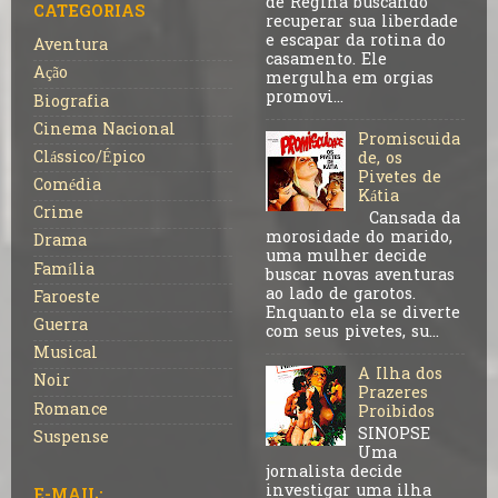
de Regina buscando
CATEGORIAS
recuperar sua liberdade
e escapar da rotina do
Aventura
casamento. Ele
Ação
mergulha em orgias
promovi...
Biografia
Cinema Nacional
Promiscuida
Clássico/Épico
de, os
Pivetes de
Comédia
Kátia
Crime
Cansada da
morosidade do marido,
Drama
uma mulher decide
Família
buscar novas aventuras
ao lado de garotos.
Faroeste
Enquanto ela se diverte
Guerra
com seus pivetes, su...
Musical
A Ilha dos
Noir
Prazeres
Romance
Proibidos
SINOPSE
Suspense
Uma
jornalista decide
investigar uma ilha
E-MAIL: