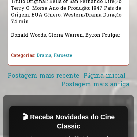
Título Original: Bells of San Fernando Direção:
Terry O. Morse Ano de Produção: 1947 País de
Origem: EUA Gênero: Western/Drama Duração:
74 min
Donald Woods, Gloria Warren, Byron Foulger
Categorias:
Drama
,
Faroeste
Postagem mais recente
Página inicial
Postagem mais antiga
🎬 Receba Novidades do Cine
Classic