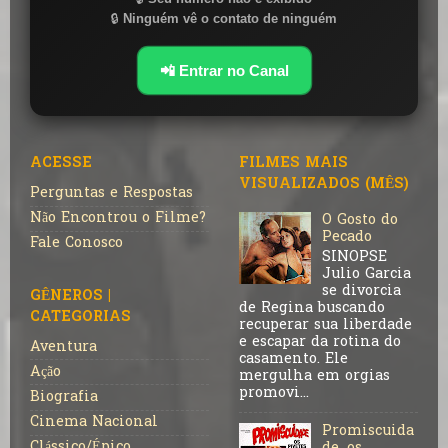
🔒
Ninguém vê o contato de ninguém
📲 Entrar no Canal
ACESSE
FILMES MAIS
VISUALIZADOS (MÊS)
Perguntas e Respostas
Não Encontrou o Filme?
O Gosto do
Pecado
Fale Conosco
SINOPSE
Julio Garcia
se divorcia
GÊNEROS |
de Regina buscando
CATEGORIAS
recuperar sua liberdade
e escapar da rotina do
Aventura
casamento. Ele
Ação
mergulha em orgias
promovi...
Biografia
Cinema Nacional
Promiscuida
Clássico/Épico