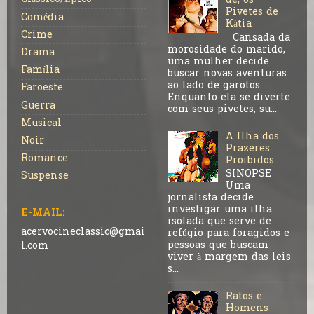
de, os
Pivetes de
Comédia
Kátia
Crime
Cansada da
morosidade do marido,
Drama
uma mulher decide
Família
buscar novas aventuras
ao lado de garotos.
Faroeste
Enquanto ela se diverte
Guerra
com seus pivetes, su...
Musical
A Ilha dos
Noir
Prazeres
Romance
Proibidos
SINOPSE
Suspense
Uma
jornalista decide
investigar uma ilha
E-MAIL:
isolada que serve de
acervocineclassic@gmai
refúgio para foragidos e
pessoas que buscam
l.com
viver à margem das leis
s...
Ratos e
Homens