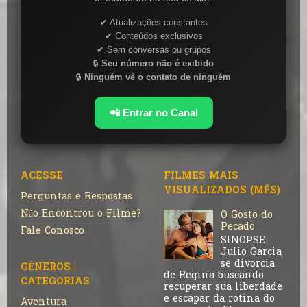
✔ Atualizações constantes
✔ Conteúdos exclusivos
✔ Sem conversas ou grupos
🔒
Seu número não é exibido
🔒
Ninguém vê o contato de ninguém
📲 Entrar no Canal
ACESSE
FILMES MAIS
VISUALIZADOS (MÊS)
Perguntas e Respostas
Não Encontrou o Filme?
O Gosto do
Pecado
Fale Conosco
SINOPSE
Julio Garcia
se divorcia
GÊNEROS |
de Regina buscando
CATEGORIAS
recuperar sua liberdade
e escapar da rotina do
Aventura