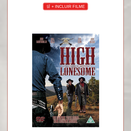
🛒 + INCLUIR FILME