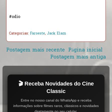
#odio
Categorias:
Faroeste
,
Jack Elam
Postagem mais recente
Página inicial
Postagem mais antiga
🎬 Receba Novidades do Cine
Classic
Entre no nosso canal do WhatsApp e receba
informações sobre filmes raros, clássicos e novidades
diretamente no seu celular.