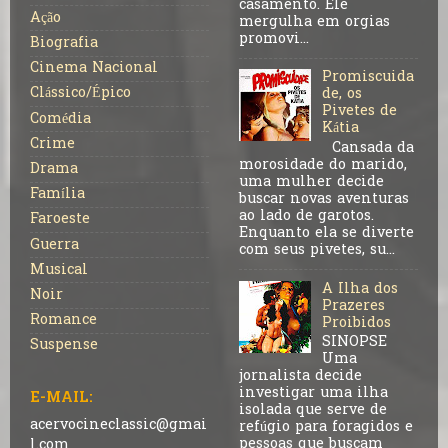
casamento. Ele
Ação
mergulha em orgias
promovi...
Biografia
Cinema Nacional
Promiscuida
Clássico/Épico
de, os
Pivetes de
Comédia
Kátia
Crime
Cansada da
morosidade do marido,
Drama
uma mulher decide
Família
buscar novas aventuras
ao lado de garotos.
Faroeste
Enquanto ela se diverte
Guerra
com seus pivetes, su...
Musical
A Ilha dos
Noir
Prazeres
Romance
Proibidos
SINOPSE
Suspense
Uma
jornalista decide
investigar uma ilha
E-MAIL:
isolada que serve de
acervocineclassic@gmai
refúgio para foragidos e
pessoas que buscam
l.com