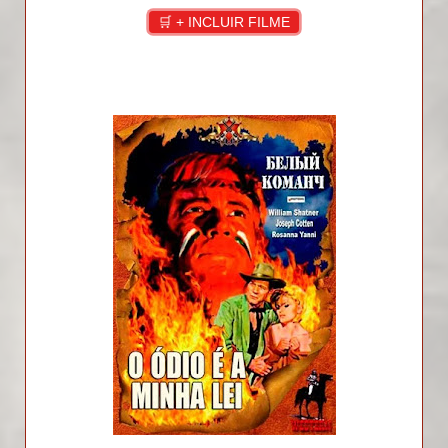
🛒 + INCLUIR FILME