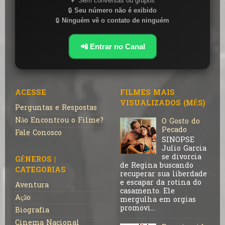
✔ Sem conversas ou grupos
🔒
Seu número não é exibido
🔒
Ninguém vê o contato de ninguém
📲 Entrar no Canal
ACESSE
FILMES MAIS
VISUALIZADOS (MÊS)
Perguntas e Respostas
Não Encontrou o Filme?
O Gosto do
Pecado
Fale Conosco
SINOPSE
Julio Garcia
se divorcia
GÊNEROS |
de Regina buscando
CATEGORIAS
recuperar sua liberdade
e escapar da rotina do
Aventura
casamento. Ele
Ação
mergulha em orgias
promovi...
Biografia
Cinema Nacional