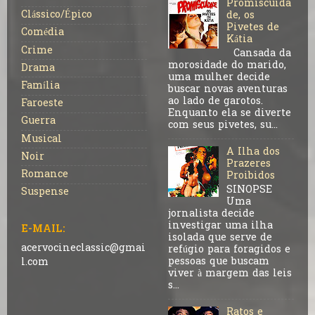
Promiscuida
Clássico/Épico
de, os
Pivetes de
Comédia
Kátia
Crime
Cansada da
morosidade do marido,
Drama
uma mulher decide
Família
buscar novas aventuras
ao lado de garotos.
Faroeste
Enquanto ela se diverte
Guerra
com seus pivetes, su...
Musical
A Ilha dos
Noir
Prazeres
Romance
Proibidos
SINOPSE
Suspense
Uma
jornalista decide
investigar uma ilha
E-MAIL:
isolada que serve de
acervocineclassic@gmai
refúgio para foragidos e
pessoas que buscam
l.com
viver à margem das leis
s...
Ratos e