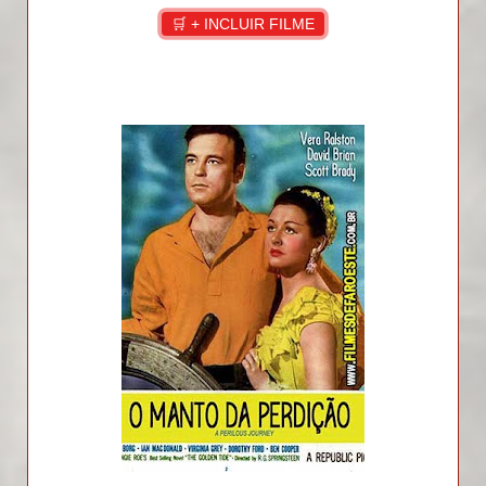
🛒 + INCLUIR FILME