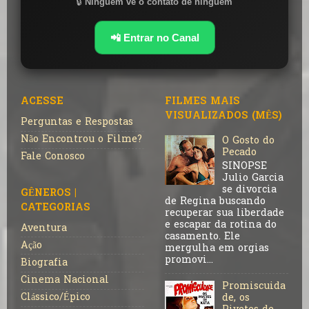
🔒
Ninguém vê o contato de ninguém
📲 Entrar no Canal
ACESSE
FILMES MAIS
VISUALIZADOS (MÊS)
Perguntas e Respostas
Não Encontrou o Filme?
O Gosto do
Pecado
Fale Conosco
SINOPSE
Julio Garcia
se divorcia
GÊNEROS |
de Regina buscando
CATEGORIAS
recuperar sua liberdade
e escapar da rotina do
Aventura
casamento. Ele
Ação
mergulha em orgias
promovi...
Biografia
Cinema Nacional
Promiscuida
Clássico/Épico
de, os