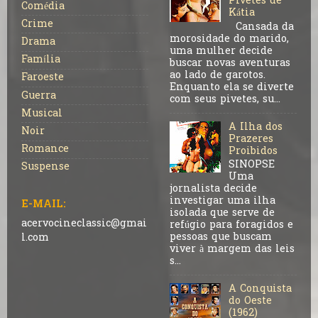
Pivetes de
Comédia
Kátia
Crime
Cansada da
morosidade do marido,
Drama
uma mulher decide
Família
buscar novas aventuras
ao lado de garotos.
Faroeste
Enquanto ela se diverte
Guerra
com seus pivetes, su...
Musical
A Ilha dos
Noir
Prazeres
Romance
Proibidos
SINOPSE
Suspense
Uma
jornalista decide
investigar uma ilha
E-MAIL:
isolada que serve de
acervocineclassic@gmai
refúgio para foragidos e
pessoas que buscam
l.com
viver à margem das leis
s...
A Conquista
do Oeste
(1962)