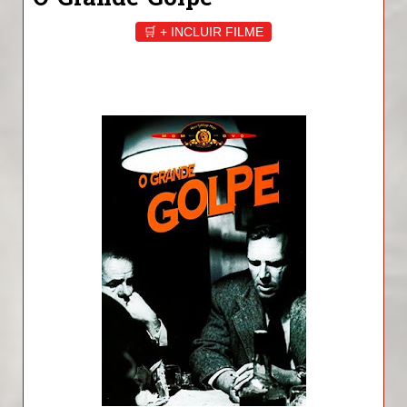
O Grande Golpe
🛒 + INCLUIR FILME