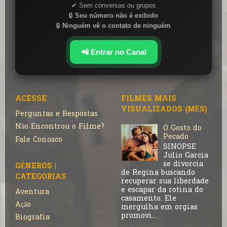
✔ Sem conversas ou grupos
🔒
Seu número não é exibido
🔒
Ninguém vê o contato de ninguém
📲 Entrar no Canal
ACESSE
FILMES MAIS
VISUALIZADOS (MÊS)
Perguntas e Respostas
Não Encontrou o Filme?
O Gosto do
Pecado
Fale Conosco
SINOPSE
Julio Garcia
se divorcia
GÊNEROS |
de Regina buscando
CATEGORIAS
recuperar sua liberdade
e escapar da rotina do
Aventura
casamento. Ele
Ação
mergulha em orgias
promovi...
Biografia