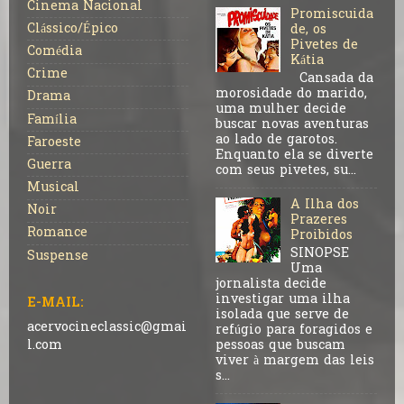
Cinema Nacional
Promiscuida
Clássico/Épico
de, os
Pivetes de
Comédia
Kátia
Crime
Cansada da
morosidade do marido,
Drama
uma mulher decide
Família
buscar novas aventuras
ao lado de garotos.
Faroeste
Enquanto ela se diverte
Guerra
com seus pivetes, su...
Musical
A Ilha dos
Noir
Prazeres
Romance
Proibidos
SINOPSE
Suspense
Uma
jornalista decide
investigar uma ilha
E-MAIL:
isolada que serve de
acervocineclassic@gmai
refúgio para foragidos e
pessoas que buscam
l.com
viver à margem das leis
s...