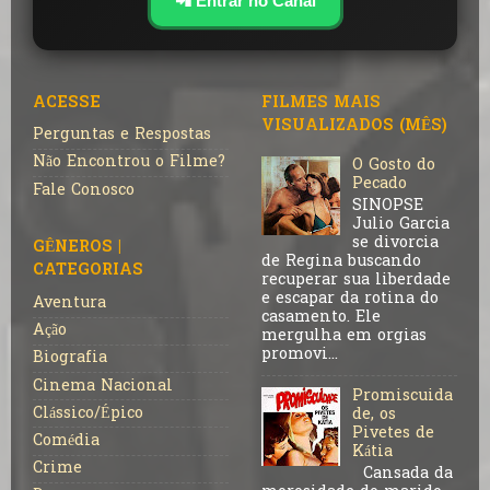
📲 Entrar no Canal
ACESSE
FILMES MAIS
VISUALIZADOS (MÊS)
Perguntas e Respostas
Não Encontrou o Filme?
O Gosto do
Pecado
Fale Conosco
SINOPSE
Julio Garcia
se divorcia
GÊNEROS |
de Regina buscando
CATEGORIAS
recuperar sua liberdade
e escapar da rotina do
Aventura
casamento. Ele
Ação
mergulha em orgias
promovi...
Biografia
Cinema Nacional
Promiscuida
Clássico/Épico
de, os
Pivetes de
Comédia
Kátia
Crime
Cansada da