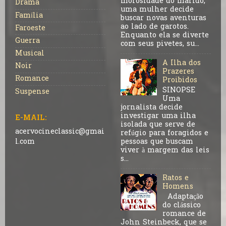
morosidade do marido,
Drama
uma mulher decide
Família
buscar novas aventuras
ao lado de garotos.
Faroeste
Enquanto ela se diverte
Guerra
com seus pivetes, su...
Musical
A Ilha dos
Noir
Prazeres
Romance
Proibidos
SINOPSE
Suspense
Uma
jornalista decide
investigar uma ilha
E-MAIL:
isolada que serve de
acervocineclassic@gmai
refúgio para foragidos e
pessoas que buscam
l.com
viver à margem das leis
s...
Ratos e
Homens
Adaptação
do clássico
romance de
John Steinbeck, que se