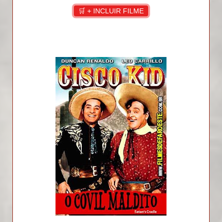
🛒 + INCLUIR FILME