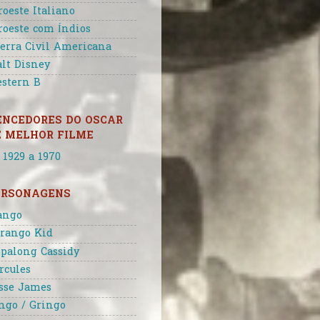
roeste Italiano
roeste com Índios
erra Civil Americana
lt Disney
stern B
ENCEDORES DO OSCAR
E MELHOR FILME
 1929 a 1970
ERSONAGENS
ango
rango Kid
palong Cassidy
rcules
sse James
ngo / Gringo