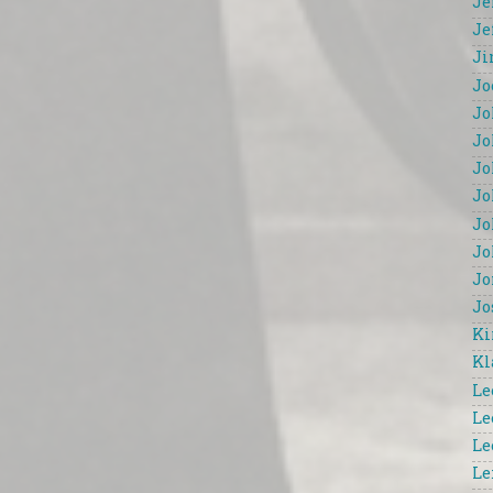
Je
Je
Ji
Jo
Jo
Jo
Jo
Jo
Jo
Jo
Jo
Jo
Ki
Kl
Le
Le
Le
Le