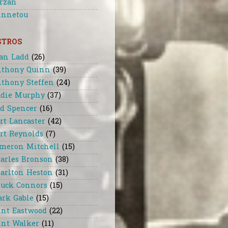
rzan
nnetou
STROS
an Ladd
(26)
thony Quinn
(39)
thony Steffen
(24)
die Murphy
(37)
d Spencer
(16)
rt Lancaster
(42)
rt Reynolds
(7)
meron Mitchell
(15)
arles Bronson
(38)
arlton Heston
(31)
uck Connors
(15)
ark Gable
(15)
int Eastwood
(22)
int Walker
(11)