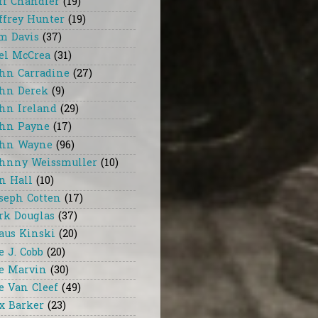
ff Chandler
(19)
ffrey Hunter
(19)
m Davis
(37)
el McCrea
(31)
hn Carradine
(27)
hn Derek
(9)
hn Ireland
(29)
hn Payne
(17)
hn Wayne
(96)
hnny Weissmuller
(10)
n Hall
(10)
seph Cotten
(17)
rk Douglas
(37)
aus Kinski
(20)
e J. Cobb
(20)
e Marvin
(30)
e Van Cleef
(49)
x Barker
(23)