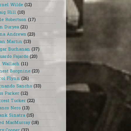
rnel Wilde
(12)
aig Hill
(10)
le Robertson
(17)
n Duryea
(21)
na Andrews
(23)
an Martin
(13)
gar Buchanan
(37)
uardo Fajardo
(20)
i Wallach
(11)
nest Borgnine
(23)
rol Flynn
(26)
rnando Sancho
(33)
ss Parker
(12)
rrest Tucker
(22)
anco Nero
(13)
ank Sinatra
(15)
ed MacMurray
(18)
ry Cooper
(32)