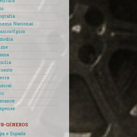
entura
ão
ografia
nema Nacional
ássico/Épico
média
ime
rama
mília
roeste
erra
sical
ir
omance
spense
UB-GÊNEROS
pa e Espada