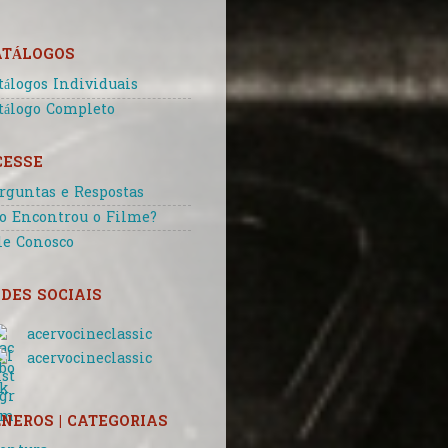
ATÁLOGOS
tálogos Individuais
tálogo Completo
CESSE
rguntas e Respostas
o Encontrou o Filme?
le Conosco
DES SOCIAIS
acervocineclassic
acervocineclassic
NEROS | CATEGORIAS