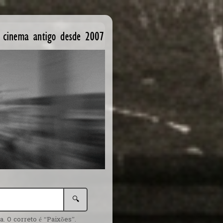
🔍
. O correto é “Paixões”.