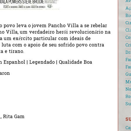
Av
Aç
Bi
Ci
o povo leva o jovem Pancho Villa a se rebelar
Cl
ho Villa, um verdadeiro herói revolucionário na
Co
a um exército particular com ideais de
e luta com o apoio de seu sofrido povo contra
Cr
a e tirano.
D
Fa
m Espanhol | Legendado | Qualidade Boa
Fa
Baron
Gu
Mu
No
R
Su
n, Rita Gam
S
Ca