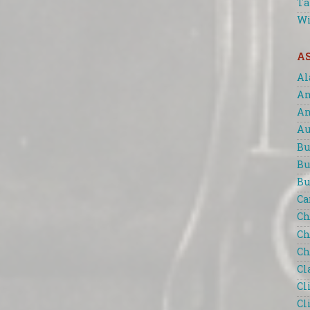
Ta
Wi
A
Al
An
An
Au
Bu
Bu
Bu
Ca
Ch
Ch
Ch
Cl
Cl
Cl