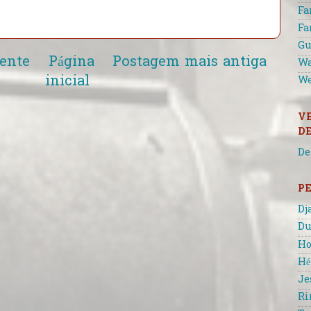
Fa
Fa
Gu
ente
Página
Postagem mais antiga
Wa
inicial
We
V
D
De
P
Dj
Du
Ho
Hé
Je
Ri