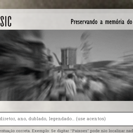
entuação correta. Exemplo: Se digitar “Paixoes” pode não localizar nada