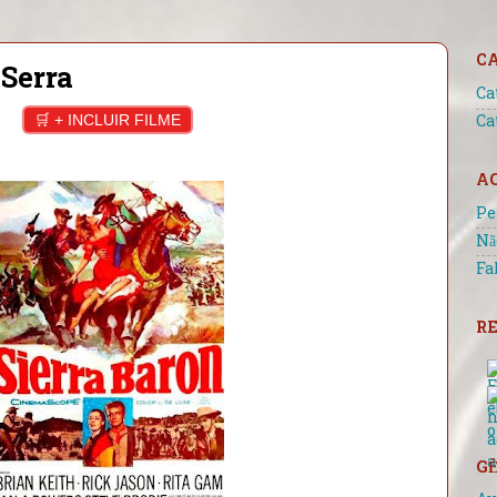
C
Serra
Ca
🛒 + INCLUIR FILME
Ca
A
Pe
Nã
Fa
RE
GÊ