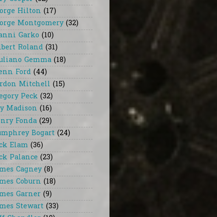
orge Hilton
(17)
orge Montgomery
(32)
anni Garko
(10)
lbert Roland
(31)
uliano Gemma
(18)
enn Ford
(44)
rdon Mitchell
(15)
egory Peck
(32)
y Madison
(16)
nry Fonda
(29)
mphrey Bogart
(24)
ck Elam
(36)
ck Palance
(23)
mes Cagney
(8)
mes Coburn
(18)
mes Garner
(9)
mes Stewart
(33)