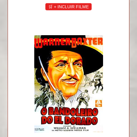
🛒 + INCLUIR FILME