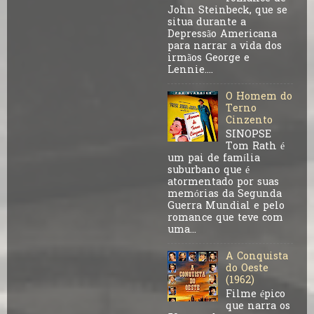
John Steinbeck, que se
situa durante a
Depressão Americana
para narrar a vida dos
irmãos George e
Lennie....
O Homem do
Terno
Cinzento
SINOPSE
Tom Rath é
um pai de família
suburbano que é
atormentado por suas
memórias da Segunda
Guerra Mundial e pelo
romance que teve com
uma...
A Conquista
do Oeste
(1962)
Filme épico
que narra os