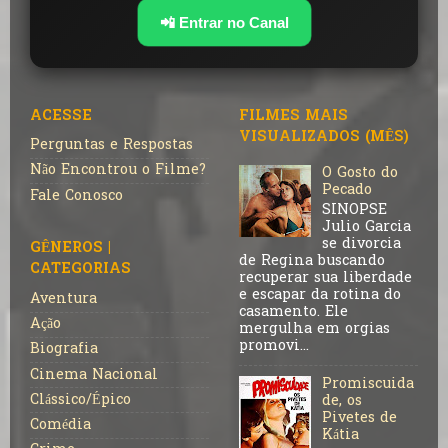
📲 Entrar no Canal
ACESSE
FILMES MAIS
VISUALIZADOS (MÊS)
Perguntas e Respostas
Não Encontrou o Filme?
O Gosto do
Pecado
Fale Conosco
SINOPSE
Julio Garcia
se divorcia
GÊNEROS |
de Regina buscando
CATEGORIAS
recuperar sua liberdade
e escapar da rotina do
Aventura
casamento. Ele
Ação
mergulha em orgias
promovi...
Biografia
Cinema Nacional
Promiscuida
Clássico/Épico
de, os
Pivetes de
Comédia
Kátia