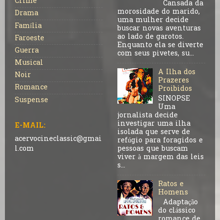
Crime
Cansada da
morosidade do marido,
Drama
uma mulher decide
Família
buscar novas aventuras
ao lado de garotos.
Faroeste
Enquanto ela se diverte
Guerra
com seus pivetes, su...
Musical
A Ilha dos
Noir
Prazeres
Romance
Proibidos
SINOPSE
Suspense
Uma
jornalista decide
investigar uma ilha
E-MAIL:
isolada que serve de
acervocineclassic@gmai
refúgio para foragidos e
pessoas que buscam
l.com
viver à margem das leis
s...
Ratos e
Homens
Adaptação
do clássico
romance de