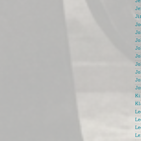
Je
Je
Ji
Jo
Jo
Jo
Jo
Jo
Jo
Jo
Jo
Jo
Ki
Kl
Le
Le
Le
Le