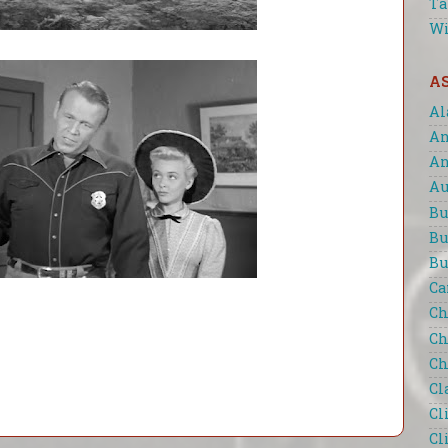
Ta
Wi
A
Al
An
An
Au
Bu
Bu
Bu
Ca
Ch
Ch
Ch
Cl
Cl
Cl