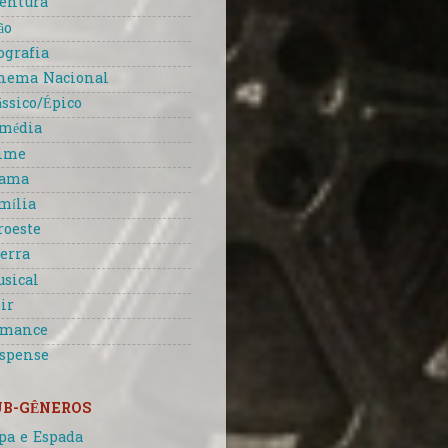
entura
ão
ografia
nema Nacional
ássico/Épico
média
ime
rama
mília
roeste
erra
sical
ir
omance
spense
UB-GÊNEROS
pa e Espada