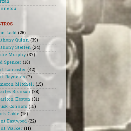
rzan
nnetou
STROS
an Ladd
(26)
thony Quinn
(39)
thony Steffen
(24)
die Murphy
(37)
d Spencer
(16)
rt Lancaster
(42)
rt Reynolds
(7)
meron Mitchell
(15)
arles Bronson
(38)
arlton Heston
(31)
uck Connors
(15)
ark Gable
(15)
int Eastwood
(22)
int Walker
(11)