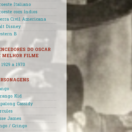
roeste Italiano
roeste com Índios
erra Civil Americana
lt Disney
stern B
ENCEDORES DO OSCAR
E MELHOR FILME
 1929 a 1970
ERSONAGENS
ango
rango Kid
palong Cassidy
rcules
sse James
ngo / Gringo