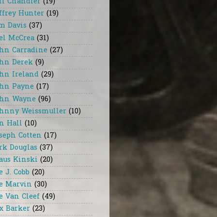
ff Chandler
(19)
ffrey Hunter
(19)
m Davis
(37)
el McCrea
(31)
hn Carradine
(27)
hn Derek
(9)
hn Ireland
(29)
hn Payne
(17)
hn Wayne
(96)
hnny Weissmuller
(10)
n Hall
(10)
seph Cotten
(17)
rk Douglas
(37)
aus Kinski
(20)
e J. Cobb
(20)
e Marvin
(30)
e Van Cleef
(49)
x Barker
(23)