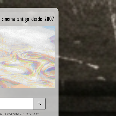
🔍
. O correto é “Paixões”.