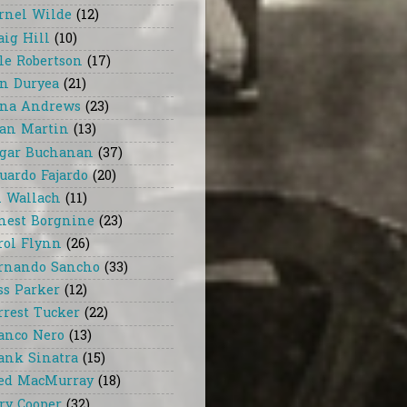
rnel Wilde
(12)
aig Hill
(10)
le Robertson
(17)
n Duryea
(21)
na Andrews
(23)
an Martin
(13)
gar Buchanan
(37)
uardo Fajardo
(20)
i Wallach
(11)
nest Borgnine
(23)
rol Flynn
(26)
rnando Sancho
(33)
ss Parker
(12)
rrest Tucker
(22)
anco Nero
(13)
ank Sinatra
(15)
ed MacMurray
(18)
ry Cooper
(32)