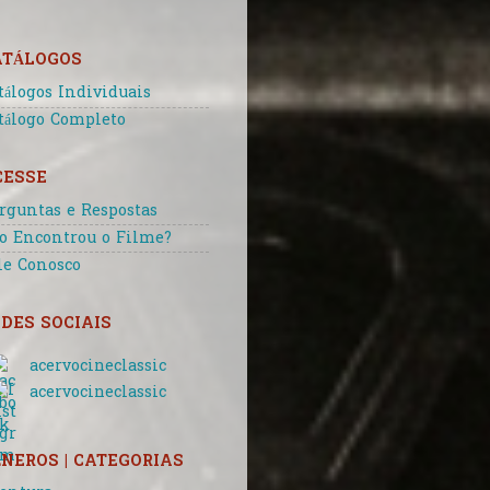
ATÁLOGOS
tálogos Individuais
tálogo Completo
CESSE
rguntas e Respostas
o Encontrou o Filme?
le Conosco
DES SOCIAIS
acervocineclassic
acervocineclassic
NEROS | CATEGORIAS