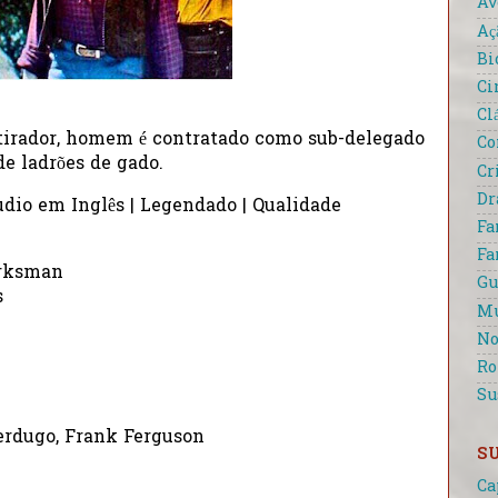
Av
Aç
Bi
Ci
Cl
tirador, homem é contratado como sub-delegado
Co
de ladrões de gado.
Cr
D
udio em Inglês | Legendado | Qualidade
Fa
Fa
arksman
Gu
s
Mu
No
R
Su
erdugo, Frank Ferguson
S
Ca