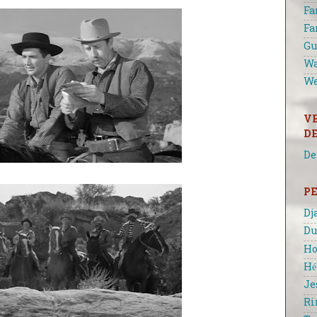
Fa
Fa
Gu
Wa
We
V
D
De
P
Dj
Du
Ho
Hé
Je
Ri