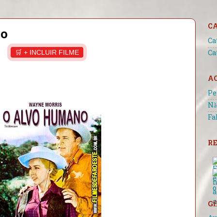
C
no
Ca
🛒 + INCLUIR FILME
Ca
A
Pe
Nã
Fa
RE
GÊ