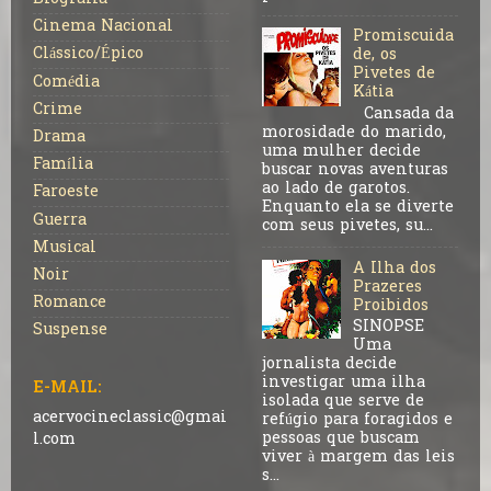
Cinema Nacional
Promiscuida
Clássico/Épico
de, os
Pivetes de
Comédia
Kátia
Crime
Cansada da
morosidade do marido,
Drama
uma mulher decide
Família
buscar novas aventuras
ao lado de garotos.
Faroeste
Enquanto ela se diverte
Guerra
com seus pivetes, su...
Musical
A Ilha dos
Noir
Prazeres
Romance
Proibidos
SINOPSE
Suspense
Uma
jornalista decide
investigar uma ilha
E-MAIL:
isolada que serve de
acervocineclassic@gmai
refúgio para foragidos e
pessoas que buscam
l.com
viver à margem das leis
s...