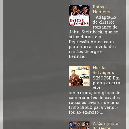
Ratos e
Homens
Adaptação
do clássico
romance de
John Steinbeck, que se
situa durante a
Depressão Americana
para narrar a vida dos
irmãos George e
Lennie....
Hordas
Selvagens
SINOPSE Em
plena guerra
civil
americana, um grupo de
comerciantes de cavalos
rouba os cavalos de uma
tribo Sioux para vendê-
los ao exército ...
A Conquista
do Oeste