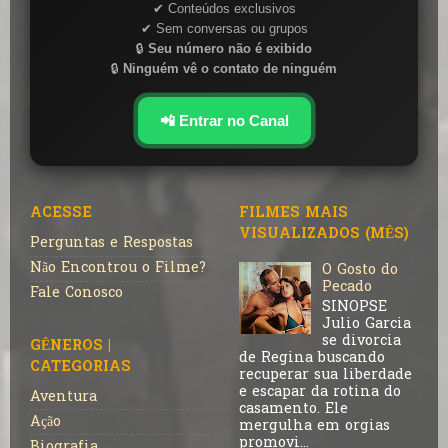
✔ Conteúdos exclusivos
✔ Sem conversas ou grupos
🔒
Seu número não é exibido
🔒
Ninguém vê o contato de ninguém
📲 Entrar no Canal
ACESSE
FILMES MAIS
VISUALIZADOS (MÊS)
Perguntas e Respostas
Não Encontrou o Filme?
O Gosto do
Pecado
Fale Conosco
SINOPSE
Julio Garcia
se divorcia
GÊNEROS |
de Regina buscando
CATEGORIAS
recuperar sua liberdade
e escapar da rotina do
Aventura
casamento. Ele
Ação
mergulha em orgias
promovi...
Biografia