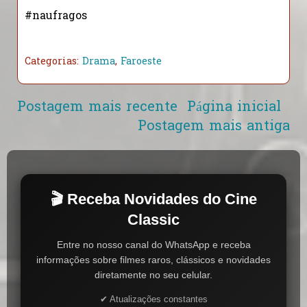
#naufragos
Categorias:
Drama
,
Faroeste
Postagem mais recente
Página inicial
Postagem mais antiga
🎬 Receba Novidades do Cine
Classic
Entre no nosso canal do WhatsApp e receba
informações sobre filmes raros, clássicos e novidades
diretamente no seu celular.
✔ Atualizações constantes