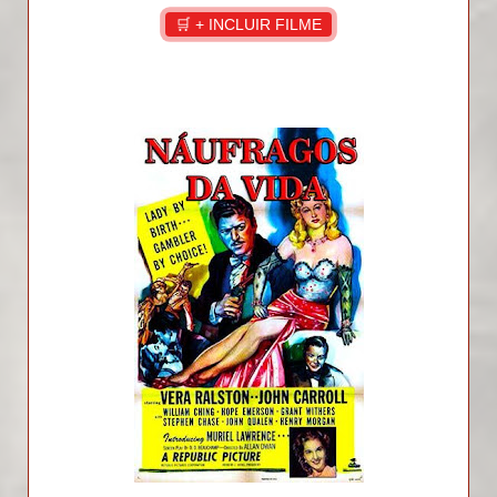
🛒 + INCLUIR FILME