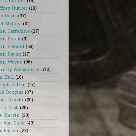
ff Chandler
(19)
ffrey Hunter
(19)
m Davis
(37)
el McCrea
(31)
hn Carradine
(27)
hn Derek
(9)
hn Ireland
(29)
hn Payne
(17)
hn Wayne
(96)
hnny Weissmuller
(10)
n Hall
(10)
seph Cotten
(17)
rk Douglas
(37)
aus Kinski
(20)
e J. Cobb
(20)
e Marvin
(30)
e Van Cleef
(49)
x Barker
(23)