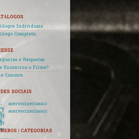
ATÁLOGOS
tálogos Individuais
tálogo Completo
CESSE
rguntas e Respostas
o Encontrou o Filme?
le Conosco
DES SOCIAIS
acervocineclassic
acervocineclassic
NEROS | CATEGORIAS