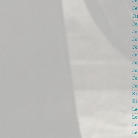
Je
Je
Ji
Jo
Jo
Jo
Jo
Jo
Jo
Jo
Jo
Jo
Ki
Kl
Le
Le
Le
Le