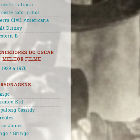
roeste Italiano
roeste com Índios
erra Civil Americana
lt Disney
stern B
ENCEDORES DO OSCAR
E MELHOR FILME
 1929 a 1970
ERSONAGENS
ango
rango Kid
palong Cassidy
rcules
sse James
ngo / Gringo