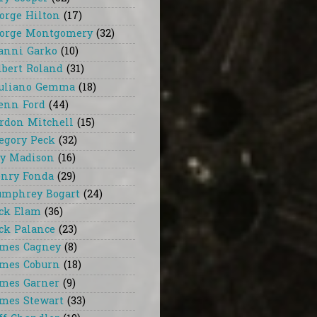
orge Hilton
(17)
orge Montgomery
(32)
anni Garko
(10)
lbert Roland
(31)
uliano Gemma
(18)
enn Ford
(44)
rdon Mitchell
(15)
egory Peck
(32)
y Madison
(16)
nry Fonda
(29)
mphrey Bogart
(24)
ck Elam
(36)
ck Palance
(23)
mes Cagney
(8)
mes Coburn
(18)
mes Garner
(9)
mes Stewart
(33)