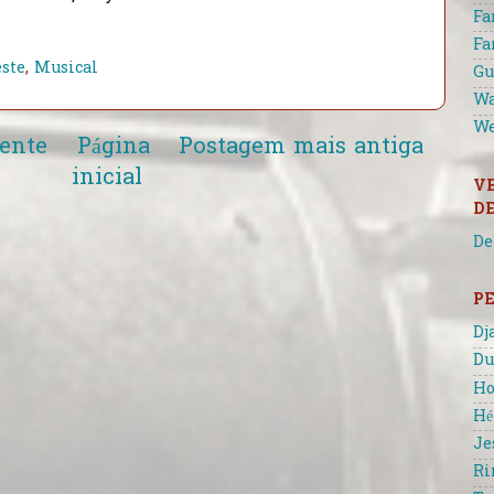
Fa
Fa
este
,
Musical
Gu
Wa
We
ente
Página
Postagem mais antiga
inicial
V
D
De
P
Dj
Du
Ho
Hé
Je
Ri