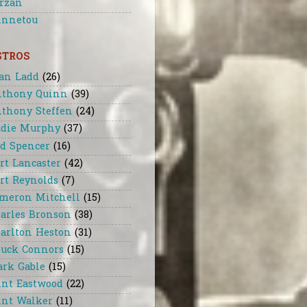
rzan
nnetou
STROS
an Ladd
(26)
thony Quinn
(39)
thony Steffen
(24)
die Murphy
(37)
d Spencer
(16)
rt Lancaster
(42)
rt Reynolds
(7)
meron Mitchell
(15)
arles Bronson
(38)
arlton Heston
(31)
uck Connors
(15)
ark Gable
(15)
int Eastwood
(22)
int Walker
(11)