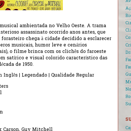
Av
Aç
Bi
Ci
 musical ambientada no Velho Oeste. A trama
Cl
terioso assassinato ocorrido anos antes, que
Co
forasteiro chega à cidade decidido a esclarecer
eros musicais, humor leve e cenários
Cr
ais), o filme brinca com os clichês do faroeste
D
m satírico e visual colorido característico das
Fa
écada de 1950.
Fa
Gu
m Inglês | Legendado | Qualidade Regular
Mu
ters
No
l
R
Su
rn
S
Ca
 Carson, Guy Mitchell