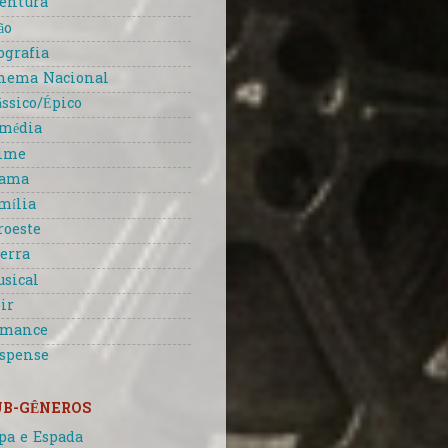
entura
ão
ografia
nema Nacional
ássico/Épico
média
ime
rama
mília
roeste
erra
sical
ir
omance
spense
UB-GÊNEROS
pa e Espada