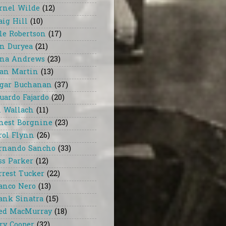
rnel Wilde
(12)
aig Hill
(10)
le Robertson
(17)
n Duryea
(21)
na Andrews
(23)
an Martin
(13)
gar Buchanan
(37)
uardo Fajardo
(20)
i Wallach
(11)
nest Borgnine
(23)
rol Flynn
(26)
rnando Sancho
(33)
ss Parker
(12)
rrest Tucker
(22)
anco Nero
(13)
ank Sinatra
(15)
ed MacMurray
(18)
ry Cooper
(32)