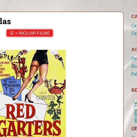
C
das
Ca
🛒 + INCLUIR FILME
Ca
A
Pe
Nã
Fa
RE
GÊ