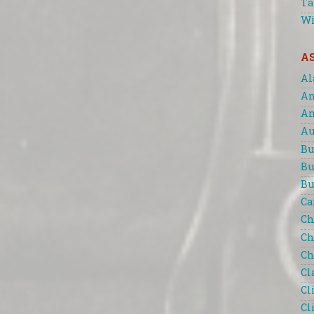
Ta
Wi
A
Al
An
An
Au
Bu
Bu
Bu
Ca
Ch
Ch
Ch
Cl
Cl
Cl