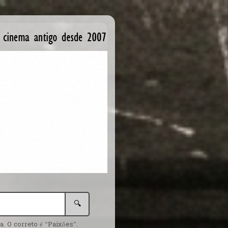
🔍
. O correto é “Paixões”.