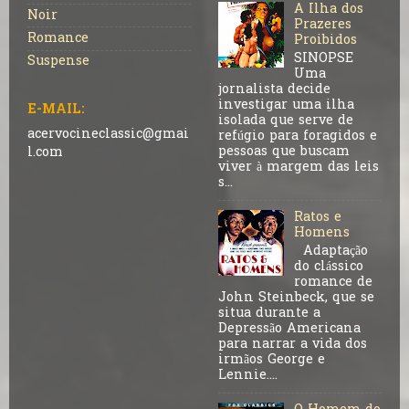
A Ilha dos
Noir
Prazeres
Romance
Proibidos
SINOPSE
Suspense
Uma
jornalista decide
investigar uma ilha
E-MAIL:
isolada que serve de
acervocineclassic@gmai
refúgio para foragidos e
pessoas que buscam
l.com
viver à margem das leis
s...
Ratos e
Homens
Adaptação
do clássico
romance de
John Steinbeck, que se
situa durante a
Depressão Americana
para narrar a vida dos
irmãos George e
Lennie....