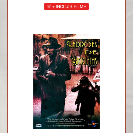
🛒 + INCLUIR FILME