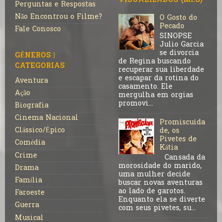
VISUALIZADOS (MÊS)
Perguntas e Respostas
Não Encontrou o Filme?
O Gosto do
Pecado
Fale Conosco
SINOPSE
Julio Garcia
se divorcia
GÊNEROS |
de Regina buscando
CATEGORIAS
recuperar sua liberdade
e escapar da rotina do
Aventura
casamento. Ele
Ação
mergulha em orgias
promovi...
Biografia
Cinema Nacional
Promiscuida
Clássico/Épico
de, os
Pivetes de
Comédia
Kátia
Crime
Cansada da
morosidade do marido,
Drama
uma mulher decide
Família
buscar novas aventuras
ao lado de garotos.
Faroeste
Enquanto ela se diverte
Guerra
com seus pivetes, su...
Musical