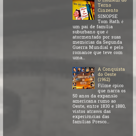
O Homem do
Terno
Cinzento
SINOPSE
Tom Rath é
um pai de família
suburbano que é
atormentado por suas
memórias da Segunda
Guerra Mundial e pelo
romance que teve com
uma...
A Conquista
do Oeste
(1962)
Filme épico
que narra os
50 anos da expansão
americana rumo ao
Oeste, entre 1830 e 1880,
vistos através das
experiências das
famílias Presco...