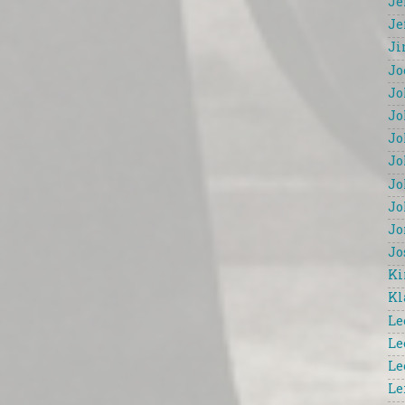
Je
Je
Ji
Jo
Jo
Jo
Jo
Jo
Jo
Jo
Jo
Jo
Ki
Kl
Le
Le
Le
Le