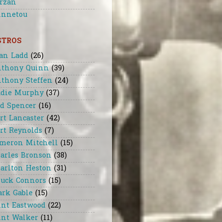
rzan
nnetou
STROS
an Ladd
(26)
thony Quinn
(39)
thony Steffen
(24)
die Murphy
(37)
d Spencer
(16)
rt Lancaster
(42)
rt Reynolds
(7)
meron Mitchell
(15)
arles Bronson
(38)
arlton Heston
(31)
uck Connors
(15)
ark Gable
(15)
int Eastwood
(22)
int Walker
(11)