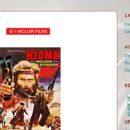
C
Ca
🛒 + INCLUIR FILME
Ca
A
Pe
Nã
Fa
RE
GÊ