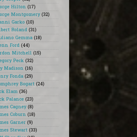
orge Hilton
(17)
orge Montgomery
(32)
anni Garko
(10)
lbert Roland
(31)
uliano Gemma
(18)
enn Ford
(44)
rdon Mitchell
(15)
egory Peck
(32)
y Madison
(16)
nry Fonda
(29)
mphrey Bogart
(24)
ck Elam
(36)
ck Palance
(23)
mes Cagney
(8)
mes Coburn
(18)
mes Garner
(9)
mes Stewart
(33)