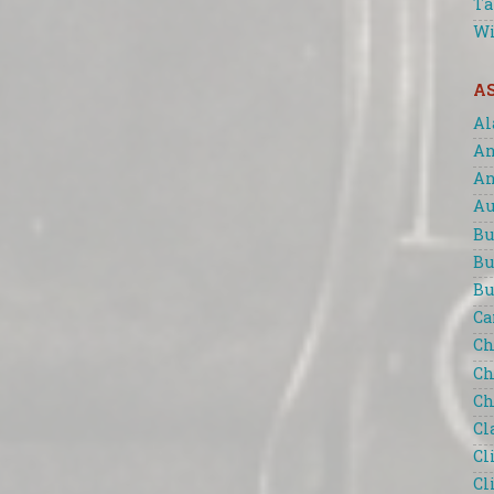
Ta
Wi
A
Al
An
An
Au
Bu
Bu
Bu
Ca
Ch
Ch
Ch
Cl
Cl
Cl