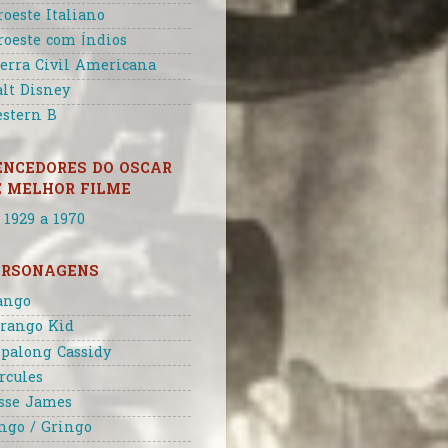
roeste Italiano
roeste com Índios
erra Civil Americana
lt Disney
stern B
ENCEDORES DO OSCAR
E MELHOR FILME
 1929 a 1970
ERSONAGENS
ango
rango Kid
palong Cassidy
rcules
sse James
ngo / Gringo