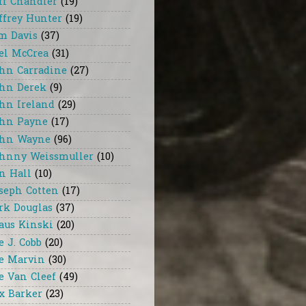
ff Chandler
(19)
ffrey Hunter
(19)
m Davis
(37)
el McCrea
(31)
hn Carradine
(27)
hn Derek
(9)
hn Ireland
(29)
hn Payne
(17)
hn Wayne
(96)
hnny Weissmuller
(10)
n Hall
(10)
seph Cotten
(17)
rk Douglas
(37)
aus Kinski
(20)
e J. Cobb
(20)
e Marvin
(30)
e Van Cleef
(49)
x Barker
(23)