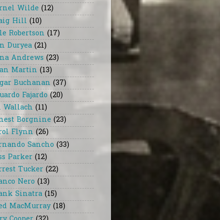
rnel Wilde
(12)
aig Hill
(10)
le Robertson
(17)
n Duryea
(21)
na Andrews
(23)
an Martin
(13)
gar Buchanan
(37)
uardo Fajardo
(20)
i Wallach
(11)
nest Borgnine
(23)
rol Flynn
(26)
rnando Sancho
(33)
ss Parker
(12)
rrest Tucker
(22)
anco Nero
(13)
ank Sinatra
(15)
ed MacMurray
(18)
ry Cooper
(32)