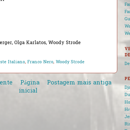
Fa
Fa
Gu
Wa
We
erger, Olga Karlatos, Woody Strode
V
D
ste Italiano
,
Franco Nero
,
Woody Strode
De
P
ente
Página
Postagem mais antiga
Dj
inicial
Du
Ho
Hé
Je
Ri