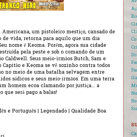
Av
Aç
Bi
Ci
Cl
l Americana, um pistoleiro mestiço, cansado de
 de vida, retorna para aquilo que um dia
Co
 Seu nome é Keoma. Porém, agora sua cidade
Cr
destruída pela peste e sob o comando de um
D
 Caldwell. Seus meio-irmãos Butch, Sam e
Fa
 Capitão e Keoma se vê sozinho contra todos
Fa
reso no meio de uma batalha selvagem entre
Gu
didos sádicos e seus meio-irmãos. Em uma terra
 um homem ecoa clamando por justiça... a
Mu
o que será pago a balas!
No
R
Su
lês e Português | Legendado | Qualidade Boa
S
Ca
ri