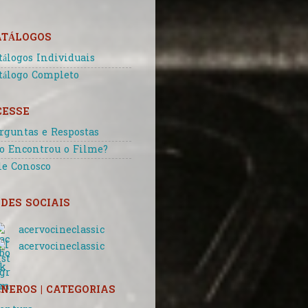
ATÁLOGOS
tálogos Individuais
tálogo Completo
CESSE
rguntas e Respostas
o Encontrou o Filme?
le Conosco
DES SOCIAIS
acervocineclassic
acervocineclassic
NEROS | CATEGORIAS