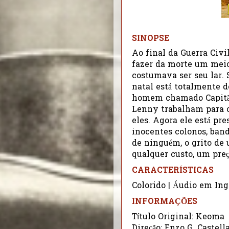
SINOPSE
Ao final da Guerra Civi
fazer da morte um meio
costumava ser seu lar.
natal está totalmente 
homem chamado Capitão
Lenny trabalham para o
eles. Agora ele está p
inocentes colonos, ban
de ninguém, o grito de
qualquer custo, um preç
CARACTERÍSTICAS
Colorido | Áudio em Ing
INFORMAÇÕES
Título Original: Keoma
Direção: Enzo G. Castella