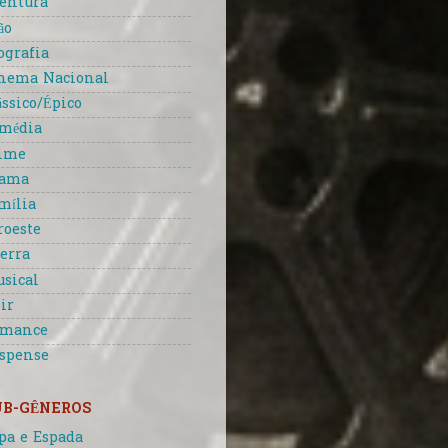
entura
ão
ografia
nema Nacional
ássico/Épico
média
ime
rama
mília
roeste
erra
sical
ir
omance
spense
UB-GÊNEROS
pa e Espada