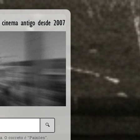
🔍
. O correto é “Paixões”.