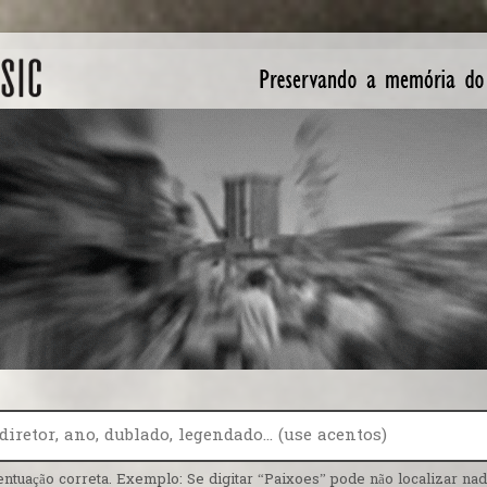
entuação correta. Exemplo: Se digitar “Paixoes” pode não localizar nada