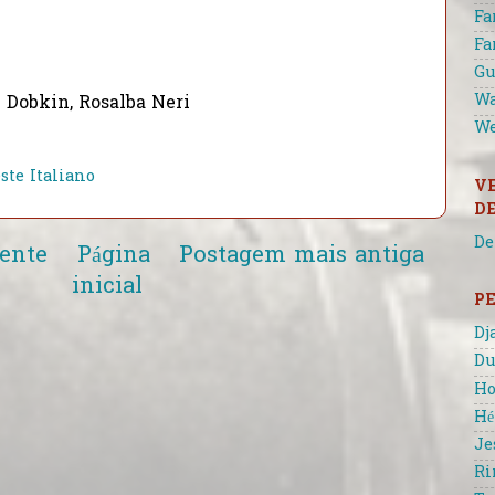
Fa
Fa
Gu
Wa
Dobkin, Rosalba Neri
We
ste Italiano
V
D
De
ente
Página
Postagem mais antiga
inicial
P
Dj
Du
Ho
Hé
Je
Ri