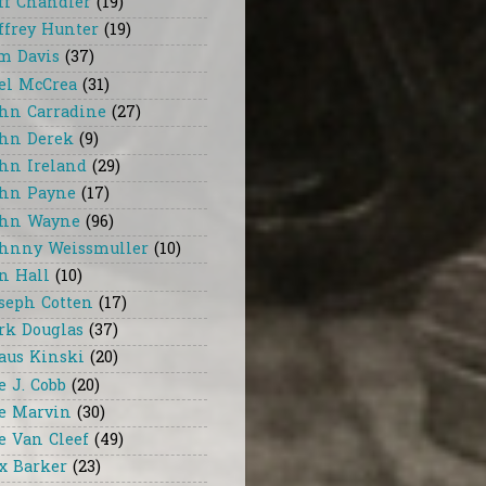
ff Chandler
(19)
ffrey Hunter
(19)
m Davis
(37)
el McCrea
(31)
hn Carradine
(27)
hn Derek
(9)
hn Ireland
(29)
hn Payne
(17)
hn Wayne
(96)
hnny Weissmuller
(10)
n Hall
(10)
seph Cotten
(17)
rk Douglas
(37)
aus Kinski
(20)
e J. Cobb
(20)
e Marvin
(30)
e Van Cleef
(49)
x Barker
(23)