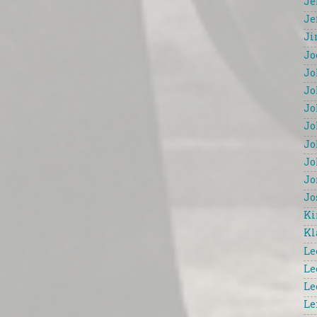
Je
Je
Ji
Jo
Jo
Jo
Jo
Jo
Jo
Jo
Jo
Jo
Ki
Kl
Le
Le
Le
Le