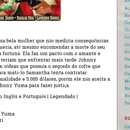
Av
Aç
Bi
Ci
Cl
Co
ma bela mulher que não mediria consequências
Cr
queria, até mesmo encomendar a morte do seu
D
a fortuna. Ela faz um pacto com o amante e
Fa
 teriam que enfrentar mais tarde Johnny
 rédeas que possuía o segredo do cofre que
Fa
Para matá-lo Samantha tenta contratar
Gu
ualidade e 5.000 dólares, porém ele não aceita a
Mu
ohnny Yuma para fazer justiça.
No
R
m Inglês e Português | Legendado |
Su
y Yuma
S
ri
Ca