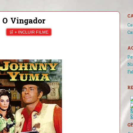
C
 O Vingador
Ca
🛒 + INCLUIR FILME
Ca
A
Pe
Nã
Fa
RE
GÊ