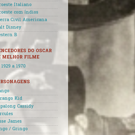
roeste Italiano
roeste com Índios
erra Civil Americana
lt Disney
stern B
ENCEDORES DO OSCAR
E MELHOR FILME
 1929 a 1970
ERSONAGENS
ango
rango Kid
palong Cassidy
rcules
sse James
ngo / Gringo