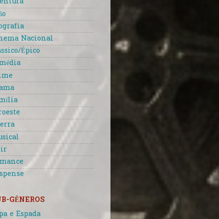
entura
ão
ografia
nema Nacional
ássico/Épico
média
ime
rama
mília
roeste
erra
sical
ir
omance
spense
UB-GÊNEROS
pa e Espada