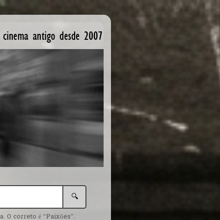
🔍
. O correto é “Paixões”.