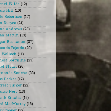
rnel Wilde
(12)
aig Hill
(10)
le Robertson
(17)
n Duryea
(21)
na Andrews
(23)
an Martin
(13)
gar Buchanan
(37)
uardo Fajardo
(20)
i Wallach
(11)
nest Borgnine
(23)
rol Flynn
(26)
rnando Sancho
(33)
ss Parker
(12)
rrest Tucker
(22)
anco Nero
(13)
ank Sinatra
(15)
ed MacMurray
(18)
ry Cooper
(32)