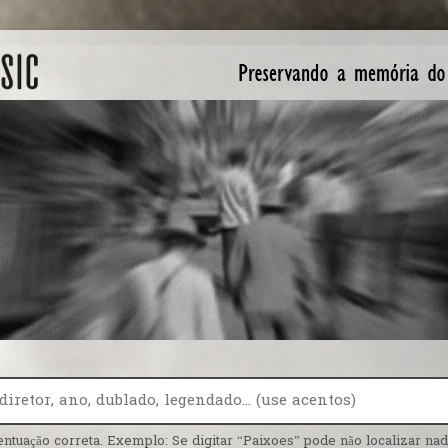
entuação correta. Exemplo: Se digitar “Paixoes” pode não localizar nada