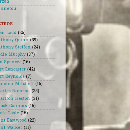
rzan
nnetou
STROS
an Ladd
(26)
thony Quinn
(39)
thony Steffen
(24)
die Murphy
(37)
d Spencer
(16)
rt Lancaster
(42)
rt Reynolds
(7)
meron Mitchell
(15)
arles Bronson
(38)
arlton Heston
(31)
uck Connors
(15)
ark Gable
(15)
int Eastwood
(22)
int Walker
(11)