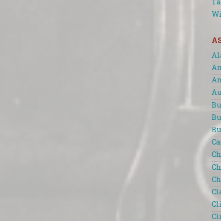
Ta
Wi
A
Al
An
An
Au
Bu
Bu
Bu
Ca
Ch
Ch
Ch
Cl
Cl
Cl