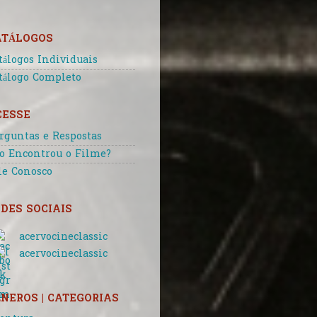
ATÁLOGOS
tálogos Individuais
tálogo Completo
CESSE
rguntas e Respostas
o Encontrou o Filme?
le Conosco
DES SOCIAIS
acervocineclassic
acervocineclassic
NEROS | CATEGORIAS