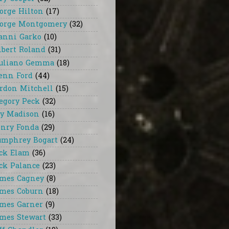
orge Hilton
(17)
orge Montgomery
(32)
anni Garko
(10)
lbert Roland
(31)
uliano Gemma
(18)
enn Ford
(44)
rdon Mitchell
(15)
egory Peck
(32)
y Madison
(16)
nry Fonda
(29)
mphrey Bogart
(24)
ck Elam
(36)
ck Palance
(23)
mes Cagney
(8)
mes Coburn
(18)
mes Garner
(9)
mes Stewart
(33)