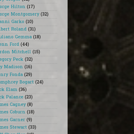
orge Hilton
(17)
orge Montgomery
(32)
anni Garko
(10)
lbert Roland
(31)
uliano Gemma
(18)
enn Ford
(44)
rdon Mitchell
(15)
egory Peck
(32)
y Madison
(16)
nry Fonda
(29)
mphrey Bogart
(24)
ck Elam
(36)
ck Palance
(23)
mes Cagney
(8)
mes Coburn
(18)
mes Garner
(9)
mes Stewart
(33)