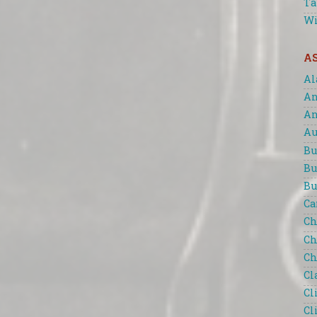
Ta
Wi
A
Al
An
An
Au
Bu
Bu
Bu
Ca
Ch
Ch
Ch
Cl
Cl
Cl