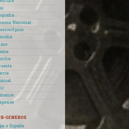
entura
ão
ografia
nema Nacional
ássico/Épico
média
ime
rama
mília
roeste
erra
sical
ir
omance
spense
UB-GÊNEROS
pa e Espada