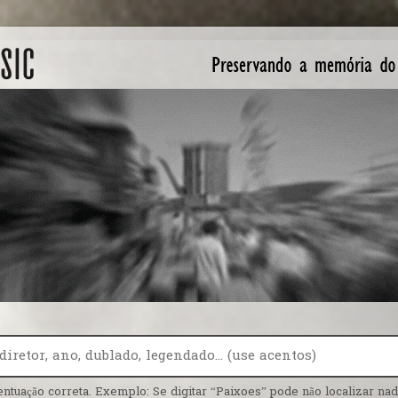
entuação correta. Exemplo: Se digitar “Paixoes” pode não localizar nada