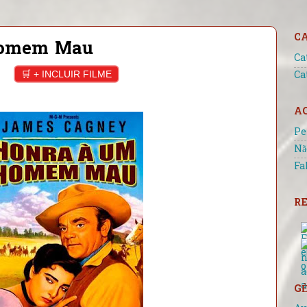
C
Homem Mau
Ca
🛒 + INCLUIR FILME
Ca
A
Pe
Nã
Fa
RE
GÊ