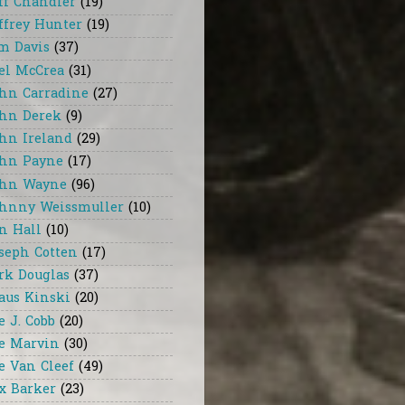
ff Chandler
(19)
ffrey Hunter
(19)
m Davis
(37)
el McCrea
(31)
hn Carradine
(27)
hn Derek
(9)
hn Ireland
(29)
hn Payne
(17)
hn Wayne
(96)
hnny Weissmuller
(10)
n Hall
(10)
seph Cotten
(17)
rk Douglas
(37)
aus Kinski
(20)
e J. Cobb
(20)
e Marvin
(30)
e Van Cleef
(49)
x Barker
(23)