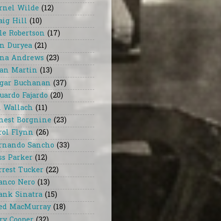
rnel Wilde
(12)
aig Hill
(10)
le Robertson
(17)
n Duryea
(21)
na Andrews
(23)
an Martin
(13)
gar Buchanan
(37)
uardo Fajardo
(20)
i Wallach
(11)
nest Borgnine
(23)
rol Flynn
(26)
rnando Sancho
(33)
ss Parker
(12)
rrest Tucker
(22)
anco Nero
(13)
ank Sinatra
(15)
ed MacMurray
(18)
ry Cooper
(32)