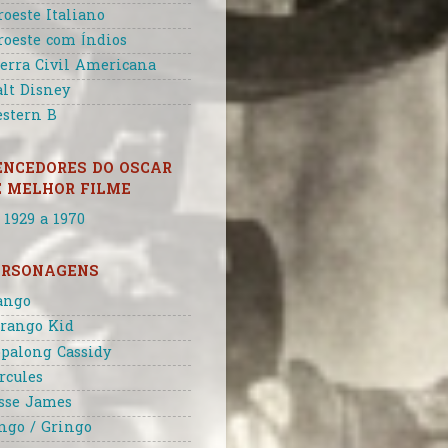
roeste Italiano
roeste com Índios
erra Civil Americana
lt Disney
stern B
ENCEDORES DO OSCAR
E MELHOR FILME
 1929 a 1970
ERSONAGENS
ango
rango Kid
palong Cassidy
rcules
sse James
ngo / Gringo