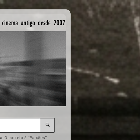
🔍
. O correto é “Paixões”.