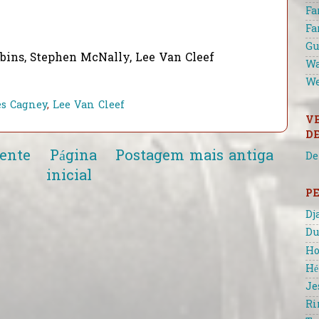
Fa
Fa
Gu
ins, Stephen McNally, Lee Van Cleef
Wa
We
s Cagney
,
Lee Van Cleef
V
D
ente
Página
Postagem mais antiga
De
inicial
P
Dj
Du
Ho
Hé
Je
Ri