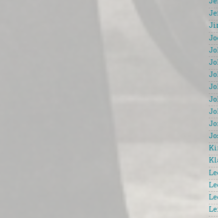
Je
Je
Ji
Jo
Jo
Jo
Jo
Jo
Jo
Jo
Jo
Jo
Ki
Kl
Le
Le
Le
Le