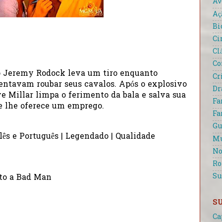
Av
Aç
Bi
Ci
Cl
Co
o Jeremy Rodock leva um tiro enquanto
Cr
tentavam roubar seus cavalos. Após o explosivo
D
e Millar limpa o ferimento da bala e salva sua
Fa
e lhe oferece um emprego.
Fa
Gu
lês e Português | Legendado | Qualidade
Mu
No
R
Su
e to a Bad Man
S
Ca