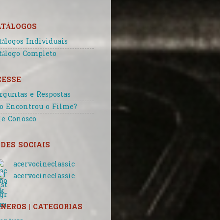
ATÁLOGOS
tálogos Individuais
tálogo Completo
CESSE
rguntas e Respostas
o Encontrou o Filme?
le Conosco
DES SOCIAIS
acervocineclassic
acervocineclassic
NEROS | CATEGORIAS