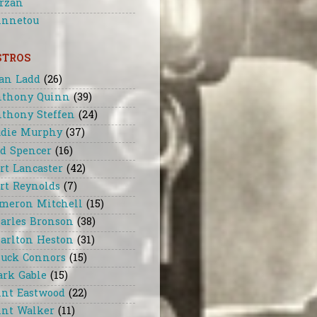
rzan
nnetou
STROS
an Ladd
(26)
thony Quinn
(39)
thony Steffen
(24)
die Murphy
(37)
d Spencer
(16)
rt Lancaster
(42)
rt Reynolds
(7)
meron Mitchell
(15)
arles Bronson
(38)
arlton Heston
(31)
uck Connors
(15)
ark Gable
(15)
int Eastwood
(22)
int Walker
(11)