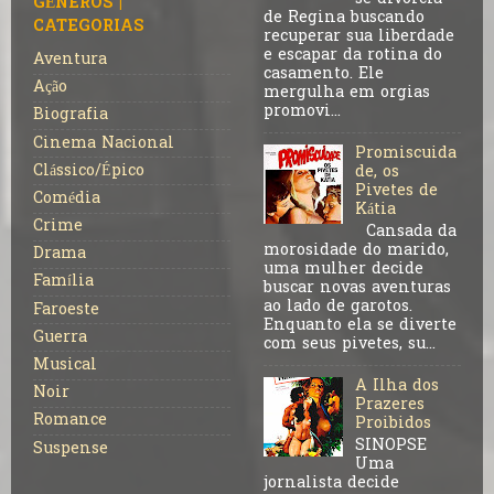
GÊNEROS |
de Regina buscando
CATEGORIAS
recuperar sua liberdade
e escapar da rotina do
Aventura
casamento. Ele
Ação
mergulha em orgias
promovi...
Biografia
Cinema Nacional
Promiscuida
Clássico/Épico
de, os
Pivetes de
Comédia
Kátia
Crime
Cansada da
morosidade do marido,
Drama
uma mulher decide
Família
buscar novas aventuras
ao lado de garotos.
Faroeste
Enquanto ela se diverte
Guerra
com seus pivetes, su...
Musical
A Ilha dos
Noir
Prazeres
Romance
Proibidos
SINOPSE
Suspense
Uma
jornalista decide