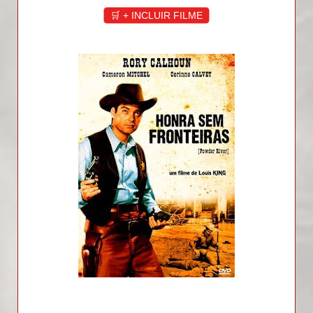
🛒 + INCLUIR FILME