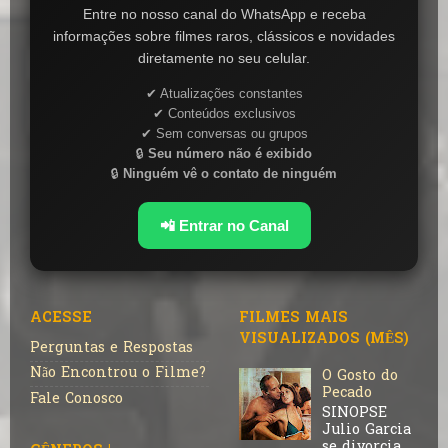
Entre no nosso canal do WhatsApp e receba
informações sobre filmes raros, clássicos e novidades
diretamente no seu celular.
✔ Atualizações constantes
✔ Conteúdos exclusivos
✔ Sem conversas ou grupos
🔒
Seu número não é exibido
🔒
Ninguém vê o contato de ninguém
📲 Entrar no Canal
ACESSE
FILMES MAIS
VISUALIZADOS (MÊS)
Perguntas e Respostas
Não Encontrou o Filme?
O Gosto do
Pecado
Fale Conosco
SINOPSE
Julio Garcia
se divorcia