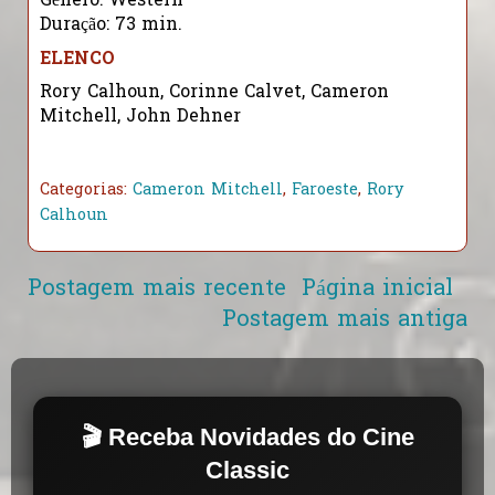
Gênero: Western
Duração: 73 min.
ELENCO
Rory Calhoun, Corinne Calvet, Cameron
Mitchell, John Dehner
Categorias:
Cameron Mitchell
,
Faroeste
,
Rory
Calhoun
Postagem mais recente
Página inicial
Postagem mais antiga
🎬 Receba Novidades do Cine
Classic