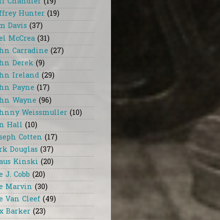
ff Chandler
(19)
ffrey Hunter
(19)
m Davis
(37)
el McCrea
(31)
hn Carradine
(27)
hn Derek
(9)
hn Ireland
(29)
hn Payne
(17)
hn Wayne
(96)
hnny Weissmuller
(10)
n Hall
(10)
seph Cotten
(17)
rk Douglas
(37)
aus Kinski
(20)
e J. Cobb
(20)
e Marvin
(30)
e Van Cleef
(49)
x Barker
(23)