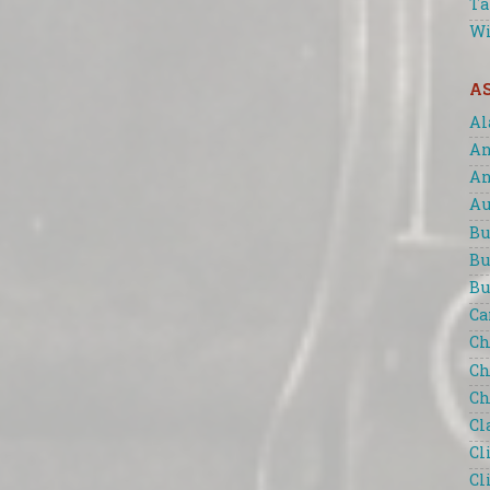
Ta
Wi
A
Al
An
An
Au
Bu
Bu
Bu
Ca
Ch
Ch
Ch
Cl
Cl
Cl