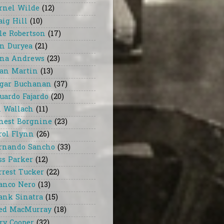
rnel Wilde
(12)
aig Hill
(10)
le Robertson
(17)
n Duryea
(21)
na Andrews
(23)
an Martin
(13)
gar Buchanan
(37)
uardo Fajardo
(20)
i Wallach
(11)
nest Borgnine
(23)
rol Flynn
(26)
rnando Sancho
(33)
ss Parker
(12)
rrest Tucker
(22)
anco Nero
(13)
ank Sinatra
(15)
ed MacMurray
(18)
ry Cooper
(32)