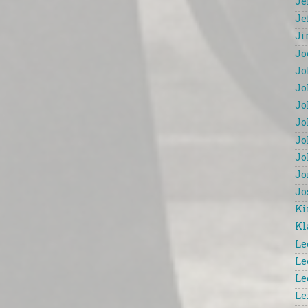
Je
Je
Ji
Jo
Jo
Jo
Jo
Jo
Jo
Jo
Jo
Jo
Ki
Kl
Le
Le
Le
Le