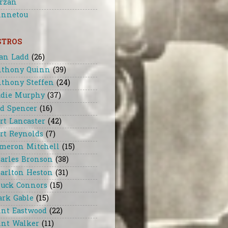
rzan
nnetou
STROS
an Ladd
(26)
thony Quinn
(39)
thony Steffen
(24)
die Murphy
(37)
d Spencer
(16)
rt Lancaster
(42)
rt Reynolds
(7)
meron Mitchell
(15)
arles Bronson
(38)
arlton Heston
(31)
uck Connors
(15)
ark Gable
(15)
int Eastwood
(22)
int Walker
(11)