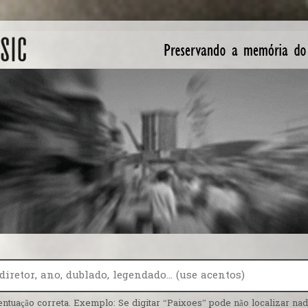
entuação correta. Exemplo: Se digitar “Paixoes” pode não localizar nada