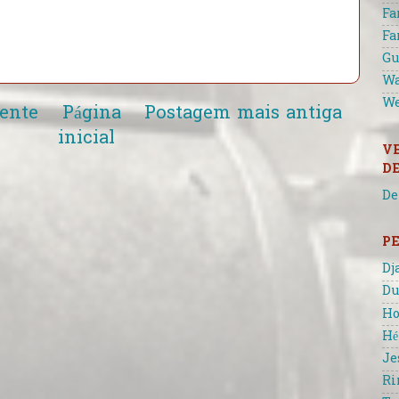
Fa
Fa
Gu
Wa
We
ente
Página
Postagem mais antiga
inicial
V
D
De
P
Dj
Du
Ho
Hé
Je
Ri