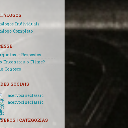
ATÁLOGOS
tálogos Individuais
tálogo Completo
CESSE
rguntas e Respostas
o Encontrou o Filme?
le Conosco
DES SOCIAIS
acervocineclassic
acervocineclassic
NEROS | CATEGORIAS