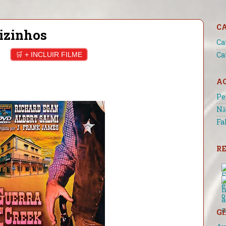
C
izinhos
Ca
🛒 + INCLUIR FILME
Ca
A
Pe
Nã
Fa
RE
GÊ