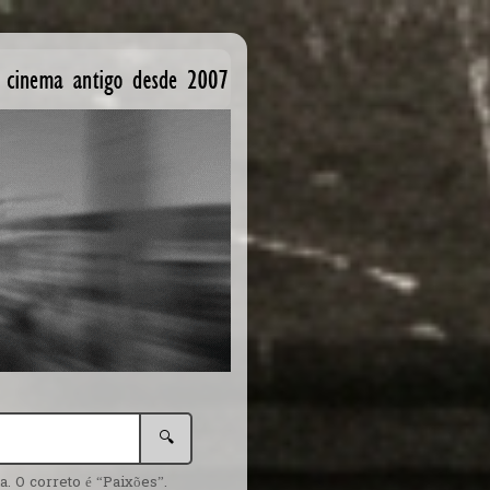
🔍
. O correto é “Paixões”.