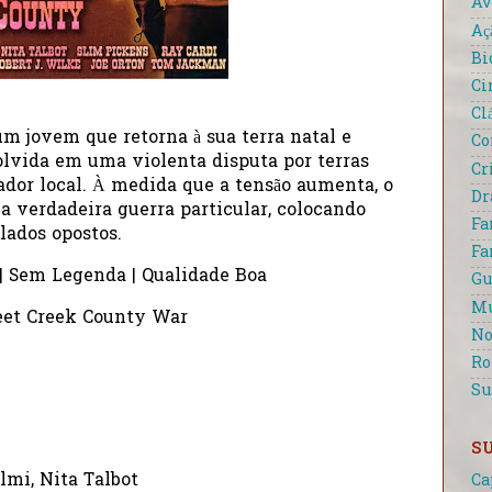
Av
Aç
Bi
Ci
Cl
m jovem que retorna à sua terra natal e
Co
olvida em uma violenta disputa por terras
Cr
ador local. À medida que a tensão aumenta, o
D
a verdadeira guerra particular, colocando
Fa
lados opostos.
Fa
 | Sem Legenda | Qualidade Boa
Gu
Mu
weet Creek County War
No
R
Su
S
lmi, Nita Talbot
Ca