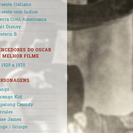
roeste Italiano
roeste com Índios
erra Civil Americana
lt Disney
stern B
ENCEDORES DO OSCAR
E MELHOR FILME
 1929 a 1970
ERSONAGENS
ango
rango Kid
palong Cassidy
rcules
sse James
ngo / Gringo