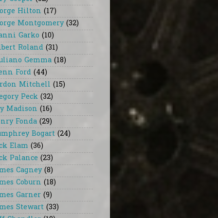
orge Hilton
(17)
orge Montgomery
(32)
anni Garko
(10)
lbert Roland
(31)
uliano Gemma
(18)
enn Ford
(44)
rdon Mitchell
(15)
egory Peck
(32)
y Madison
(16)
nry Fonda
(29)
mphrey Bogart
(24)
ck Elam
(36)
ck Palance
(23)
mes Cagney
(8)
mes Coburn
(18)
mes Garner
(9)
mes Stewart
(33)