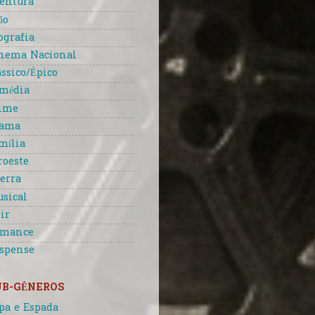
entura
ão
ografia
nema Nacional
ássico/Épico
média
ime
rama
mília
roeste
erra
sical
ir
omance
spense
UB-GÊNEROS
pa e Espada